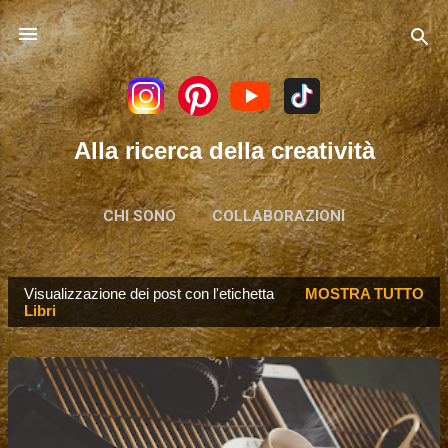
Passa ai contenuti principali
Alla ricerca della creatività
CHI SONO
COLLABORAZIONI
Visualizzazione dei post con l'etichetta
MOSTRA TUTTO
P
Libri
o
s
t