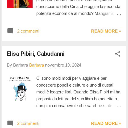
a casa neanche a Londra. E' una storia
conosciamo della Cina che oggi è la seconda
emozionante piena di dolore e di speranza.
potenza economica al mondo? Mangiamo
Una storia familiare basata sui ricordi e sulla
cinese, compriamo nei negozi cinesi e forse
ricerca delle proprie origini. Dove sono le
metà degli oggetti che teniamo in casa sono
nostre radici? Sono veramente nel nostro
2 commenti
READ MORE »
made in China. Da questo libro emerge un
luogo di n...
Paese pieno di contraddizioni, di storia e di
fascino. Nata in un piccolo paese vicino
Elisa Pibiri, Cabudanni
Tianjin tre mesi prima del massacro di piazza
Tienanmen del 4 giugno 1989, Karoline Kan ci
By Barbara
Barbara
novembre 19, 2024
racconta la sua storia, e la storia della sua
generazione, stretta tra la politica autoritaria
Ci sono molti modi per viaggiare e per
cinese, il boom economico e il rapidissimo
conoscere popoli e culture e uno di questi
sviluppo tecnologico. Karoline, trent'anni,
modi è leggere libri. Quando Elisa Pibiri mi ha
rientra a pieno diritto nella generazione dei
proposto la lettura del suo libro ho accettato
millennial, e da quel punto di vista ci rivela ciò
con gioia consapevole che sarebbe stato un
che lei e tre generazioni della sua famiglia
tuffo nella cultura e nelle tradizioni della
hanno vissuto sulla propria pelle. Molti sono i
Sardegna. Il Calendario della vita sarda è un
temi toccati da Karoline. La politica del figlio
2 commenti
READ MORE »
modo per celebrare lo scorrere del tempo,