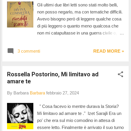
Tommaso Giartosio, Autobiogrammatica
Gli ultimi due libri letti sono stati molto belli,
(minimum fax), proposto da Emanuele Trevi.
non posso negarlo, ma con tematiche difficili.
Antonella Lattanzi, Cose che non si
Avevo bisogno però di leggere qualche cosa
raccontano (Einaudi), proposto da Valeria
di più leggero o quanto meno qualcosa che
Parrella. Valentina Mira, Dalla stessa parte mi
non mi catapultasse in una guerra civile o,
troverai (SEM), proposto da Franco Di Mare.
peggio, in storie di bambini bruciati vivi negli
Melissa Panarello, Storia dei miei soldi
incendi . Così ho deciso di riprendere in
(Bompiani), proposto da Nadia Terranova.
3 commenti
READ MORE »
mano il vecchio caro Dante Alighieri, amico di
Daniele Rielli, Il fuoco invisibile. Storia umana
un tempo che fu, che con un alto tasso di
di un dis...
umorismo, si fa scarrozzare dal povero
Rossella Postorino, Mi limitavo ad
Virgilio negli inferi della terra. Tranquilli. Non è
amare te
che mi sono completamente impazzita,
almeno non tanto da leggermi la Divina
By Barbara
Barbara
febbraio 27, 2024
Commedia in formato integrale per passare il
tempo e per divertirmi un po'. Il 2021 è stato il
" Cosa facevo io mentre durava la Storia?
settecentenario della morte del Sommo
Mi limitavo ad amare te ." Izet Sarajli Era un
Poeta e per l'occasione regalai al mio papà il
po' che era sul mio comodino in attesa di
libro del quale vi viglio parlare oggi. L'opera di
essere letto. Finalmente è arrivato il suo turno