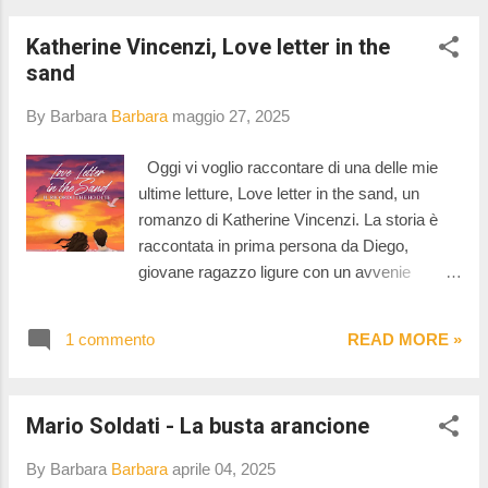
Katherine Vincenzi, Love letter in the
sand
By Barbara
Barbara
maggio 27, 2025
Oggi vi voglio raccontare di una delle mie
ultime letture, Love letter in the sand, un
romanzo di Katherine Vincenzi. La storia è
raccontata in prima persona da Diego,
giovane ragazzo ligure con un avvenie
assicurato nell'azienda del padre. E' la storia
dell'amore intenso, ma che improvvisamente
1 commento
READ MORE »
di interrompe, tra Diego e Ilaria, ma è anche
la storia del difficile, anzi difficilissimo,
rapporto tra Diego e il padre, che lo vorrebbe
Mario Soldati - La busta arancione
sue erede nell'azienda, che lo vorrebbe
plasmare a sua immagine. E quando Diego è
By Barbara
Barbara
aprile 04, 2025
a un passo dalla autodistruzione ricompare