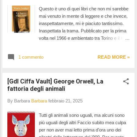
Ilaria e i pezzi, che sembravano
Questo è uno di quei libri che non mi sarebbe
irrimediabilmente rotti, cominciano a
mai venuto in mente di leggere e che invece,
ricomporsi. Quella che racconta Diego è una
inaspettatamente, mi è piaciuto tantissimo.
storia di ritorni e ferite, di rabbia e desiderio, di
Inaspettata la trama. Pubblicato per la prima
quello che l’amore può essere quando ci
volta nel 1966 e ambientato tra Torino e il lago
spaventa e insieme ci salva. E' un libro che si
Maggiore, La busta arancione non è solo un
legge bene, anche velocemente. E' una storia
romanzo psicologico teso sul filo del ricordo,
d'amore raccontata da un uomo e questo
1 commento
READ MORE »
ma anche un affresco della storia italiana del
inizialmete mi ha un po' spiazzata, ma
Novecento imperniato sui cruciali eventi del
andando avanti con la le...
25 luglio e dell'8 settembre 1943. Il
[Gdl Ciffa Vault] George Orwell, La
protagonista, narratore in prima persona, è
fattoria degli animali
Carlo Felice piemontese e altoborghese.
Carlo Felice racconta della sua giovinezza
By Barbara
Barbara
febbraio 21, 2025
segnata dal difficile rapporto con la madre
oppressiva, dal fratello Costantino e dal suo
Tutti gli animali sono uguali, ma alcuni sono
migliore amico Alessandro, omosessuale
più uguali degli altri Faccio subito mea culpa
che che vive la propria omosessualità
per non aver mai letto prima d'ora uno dei
clandestinamente e interpreta le difficoltà di