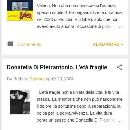
bella donna, solare, dal cuore grande, che ha
Valerio, Non che non conoscessi l'autrice,
sempre una parola gentile per tutti, è sempre
spesso ospite di Propaganda live, e curatrice,
pronta a offrire un caffè caldo o un cordiale.
nel 2023 di Più Libri Più Liberi, solo che non
Un giorno un poliziotto arrivato da Marsiglia si
avevo avuto ancora l'occasione di poter
presenta con una strana richiesta: sua
leggere un suo libro. Così, quando ho visto
madre, recentemente scomparsa, ha
che Chi dice e chi tace era nella dozzina del
espresso la volontà di essere sepolta in quel
1 commento
READ MORE »
Premio Strega ho capito che era arrivato il
lontano paesino nella tomba di uno
momento giusto! Non mi pento,
sconosciuto signore del posto. Da quel mo...
assolutamente, di averlo piazzato nella mia
Donatella Di Pietrantonio. L'età fragile
cinquina del Fantastrega, merita
assolutamente di essere letto. Incentrato sul
By Barbara
Barbara
aprile 29, 2024
tema del femminile, delle questioni di genere,
tema ancora lontano dall’essere oggetto di
L’età fragile non è un’età della vita, è la vita
riflessione, lotta e di rivendicazioni., è un
stessa. La memoria che non può nascondere
giallo ambientato a Scauri, ultimo paese del
il dolore, la solitudine dopo la separazione, la
Lazio. Un posto né bello né brutto, un posto
colpa per la sopravvivenza. La vita dura
che accoglie, negli anni '70 Vittoria e che se
come un sasso che Donatella Di Pietrantonio
ne lascia conquistare. Vittoria è una donna
riesce a levigare con le mani sicure della sua