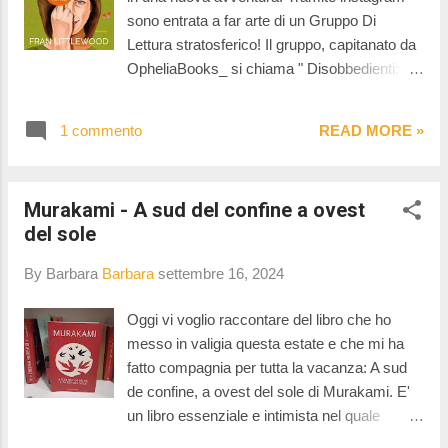
crudeli. Sirene è il secondo libro di Emilia
sono entrata a far arte di un Gruppo Di
Hart, dopo Wayworth e , che dire, quasi mi
Lettura stratosferico! Il gruppo, capitanato da
sono pentita di averlo letto. No, non posso
OpheliaBooks_ si chiama " Disobbedienti:
dire che sia una brutta storia, che non ci si
storie di donne di oggi " (e già il nome mi
affezioni a queste donne e che non si provi
pace un sacco). Insieme, in 10 mesi,
anc...
1 commento
READ MORE »
leggeremo 10 libri che avranno come filo
conduttore le storie di donne alle prese con la
vita di tutti i giorni. Da settembre a giugno mi
Murakami - A sud del confine a ovest
troverete qui, alla fine di ogni mese a
del sole
raccontarvi le mie impressioni sul libro letto.
Fatta questa doverosa premessa, è giunto il
By Barbara
Barbara
settembre 16, 2024
momento di parlarvi del libro letto questo
mese: Grace Adams ne ha avuto
Oggi vi voglio raccontare del libro che ho
abbastanza, romanzo di esordio di Fran
messo in valigia questa estate e che mi ha
Littlewood. Quella di Grace è una storia di
fatto compagnia per tutta la vacanza: A sud
fallimento e di rinascita e già dopo le prime
de confine, a ovest del sole di Murakami. E'
pagine è impossibile non entrare in sintonia e
un libro essenziale e intimista nel quale
tifare per lei, soprattutto se si è alle prese con
anche la musica (jazz) fa parte della trama