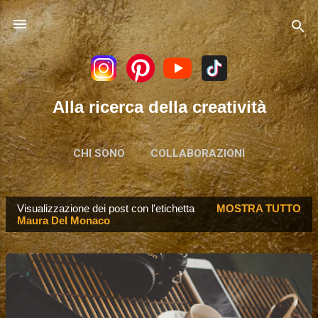
Passa ai contenuti principali
Alla ricerca della creatività
CHI SONO
COLLABORAZIONI
Visualizzazione dei post con l'etichetta
MOSTRA TUTTO
P
Maura Del Monaco
o
s
t