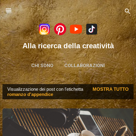
Passa ai contenuti principali
Alla ricerca della creatività
CHI SONO
COLLABORAZIONI
Visualizzazione dei post con l'etichetta
MOSTRA TUTTO
P
romanzo d'appendice
o
s
t