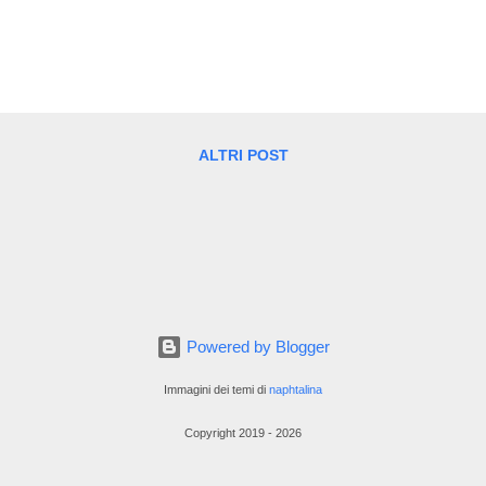
mature ed è un colore ricco di significati. La forza e la bellezza di que
vergenza di arte e moda che insieme creano un linguaggio unico che
tema di orizzonti in continua evoluzione. Valentino Garavani ha usato
erimento e simbolo della sua identità creativa. Nell'orbita della belle
presenta un orizzonte da superare e da reinterpretare come nell'espr
tan...
ALTRI POST
Powered by Blogger
Immagini dei temi di
naphtalina
Copyright 2019 - 2026