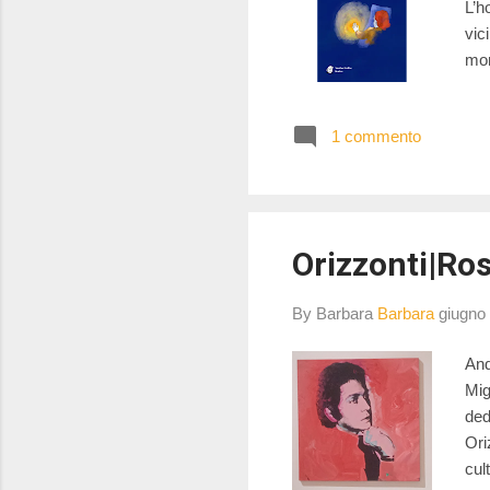
L’h
vic
mon
rac
que
1 commento
stu
cap
rie
rom
Orizzonti|Ro
By Barbara
Barbara
giugno
And
Mig
ded
Ori
cul