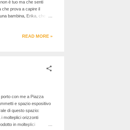
 non è tuo ma che senti
che prova a capire il
è una bambina, Erika, che
non dovrebbe mai esistere:
uardare il mondo con
READ MORE »
colta, osserva, cerca di
are tutto ciò che accade,
vente. Al centro del
i porto con me a Piazza
ammetti e spazio espositivo
rale di questo spazio:
i molteplici orizzonti
odotto in molteplici