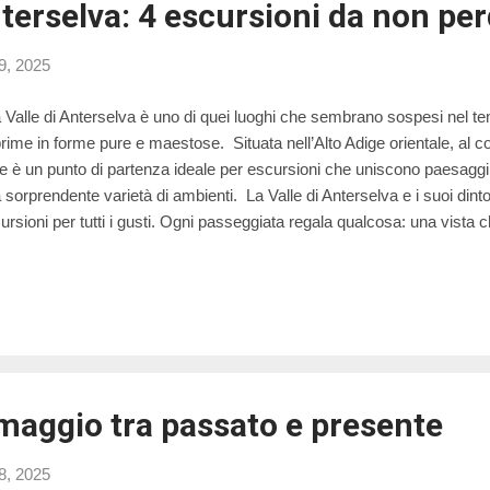
nterselva: 4 escursioni da non pe
29, 2025
Valle di Anterselva è uno di quei luoghi che sembrano sospesi nel te
rime in forme pure e maestose. Situata nell’Alto Adige orientale, al co
le è un punto di partenza ideale per escursioni che uniscono paesaggi a
 sorprendente varietà di ambienti. La Valle di Anterselva e i suoi dint
ursioni per tutti i gusti. Ogni passeggiata regala qualcosa: una vista ch
cqua che calma la mente, un rifugio dove scaldarsi il cuore con un d
giornato ad Anterselva di Mezzo e ci siamo trovati benissimo perché 
viva: la fermata dell'autobus, il panificio, il macellaio, un piccolo marke
nquillità e silenzio. In questo articolo ti porto con me alla scoperta d
dere: il giro del Lago di Anterselva, l’escursione al lago Obersee, la s..
rmaggio tra passato e presente
28, 2025