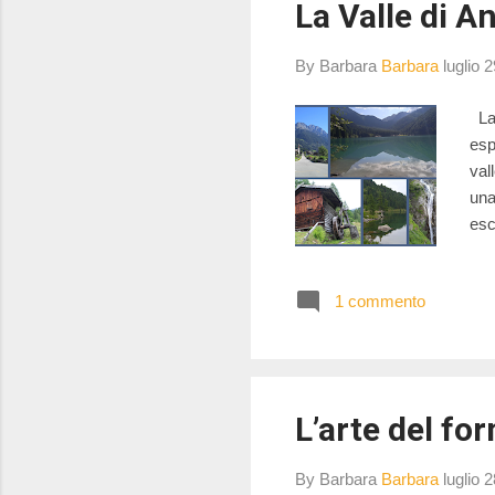
La Valle di A
By Barbara
Barbara
luglio 
La 
esp
val
una
esc
d’a
sog
1 commento
ser
tra
per
L’arte del fo
By Barbara
Barbara
luglio 