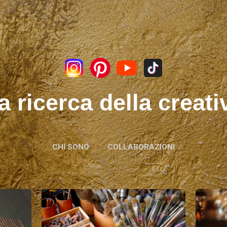
Passa ai contenuti principali
a ricerca della creati
CHI SONO
COLLABORAZIONI