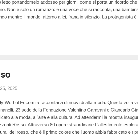
o letto portandomelo addosso per giorni, come si porta un ricordo che
ino. Non è solo un romanzo: è una voce che si racconta, una bambina 
do mentre il mondo, attorno a lei, frana in silenzio. La protagonista 
conta la sua infanzia vissuta all’ombra di una violenza familiare che 
lla del compagno della madre. Attraverso i suoi occhi impariamo a g
pore, confusione, e un’intelligenza silenziosa che ci spiazza. Erika as
ire. E quel che più colpisce è che, pur non avendo le parole per spieg
sce comunque a restituirci la verità nella sua forma più nuda e commo
anzo c’è una tensione ...
sso
 25, 2025
y Worhol Eccomi a raccontarvi di nuovi di alta moda. Questa volta v
nanelli, 23 sede della Fondazione Valentino Garavani e Giancarlo Gi
icato alla moda, all'arte e alla cultura. Ad attendermi la mostra inaugu
zzonti Rosso. Attraverso 80 opere straordinarie L'allestimento esplora 
turali del rosso, che è il primo colore che l'uomo abbia fabbricato e ripr