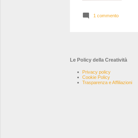
sfu
con
1 commento
sis
rif
rap
Fon
Le Policy della Creatività
Privacy policy
Cookie Policy
Trasparenza e Affiliazioni