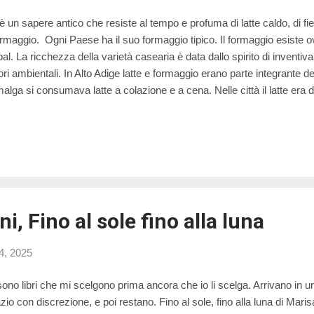
 un sapere antico che resiste al tempo e profuma di latte caldo, di fieno
formaggio. Ogni Paese ha il suo formaggio tipico. Il formaggio esiste 
al. La ricchezza della varietà casearia è data dallo spirito di inventiva 
tori ambientali. In Alto Adige latte e formaggio erano parte integrante 
malga si consumava latte a colazione e a cena. Nelle città il latte era d
fornitura di prodotto fresco si presentava molto difficoltosa. Solo con l
enne possibile trasportare il latte anche su lunghe distanze. In seguito 
iche e scientifiche sul latte, le norme igieniche hanno via via regol
 severa la vendita libera del latte appena munto e si vennero a costruire 
rispondenza dei centri abitati. La pri...
i, Fino al sole fino alla luna
24, 2025
sono libri che mi scelgono prima ancora che io li scelga. Arrivano in 
zio con discrezione, e poi restano. Fino al sole, fino alla luna di Mari