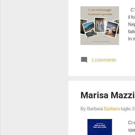
C’è
il 
Nep
fat
In 
la 
div
1 commento
med
più
cor
Marisa Mazzin
By Barbara
Barbara
luglio 
Ci 
spa