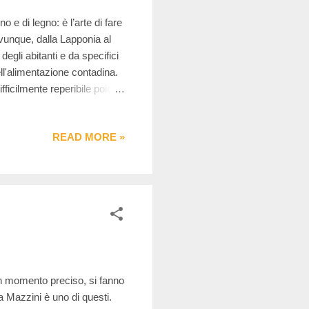
 e di legno: è l’arte di fare
ovunque, dalla Lapponia al
degli abitanti e da specifici
dell'alimentazione contadina.
ifficilmente reperibile poiché
'avvento della ferrovia
all'acquisizione di nozioni
READ MORE »
amentato in maniera sempre
le grandi latterie sociali in
un momento preciso, si fanno
sa Mazzini è uno di questi.