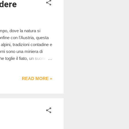
rdere
mpo, dove la natura si
nfine con l’Austria, questa
lpini, tradizioni contadine e
orni sono una miniera di
e toglie il fiato, un suono
olce. Noi abbiamo
avevamo tutto quello che ci
READ MORE »
t, ma soprattutto prati verdi,
i quattro camminate da non
.