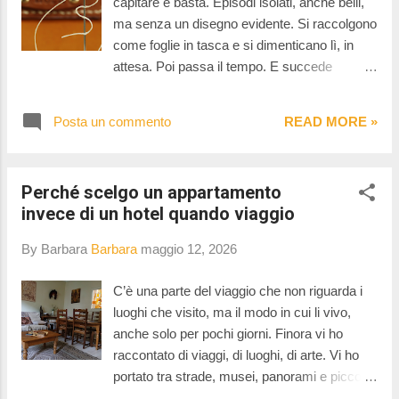
capitare e basta. Episodi isolati, anche belli,
e quotidianità. Durante la nostra chiacchierata
ma senza un disegno evidente. Si raccolgono
sono entrate nel racconto anche le yurte, le
come foglie in tasca e si dimenticano lì, in
abitazioni nomadi rivestite in feltro diffuse in
attesa. Poi passa il tempo. E succede
Asia centrale. Un modo di abitare essenziale,
qualcosa di curioso: non sono gli eventi a
mobile, in cui la materia non serve soltanto a
cambiare, ma lo sguardo. È come se la
creare oggetti, ma a costruire uno spazio da
Posta un commento
READ MORE »
distanza permettesse ai fili di distendersi e
vivere. Ma quali sono i primi manufatti in
mostrarsi per quello che sono sempre stati:
feltro? I primi manufatti in feltro ...
parti di un tessuto più grande. I tanti artisti e
Perché scelgo un appartamento
artigiani che ho incontrato in questi ultimi dieci
invece di un hotel quando viaggio
anni non sono stati solo incontri, ma una
ragnatela che piano piano si è formata e
By Barbara
Barbara
maggio 12, 2026
consolidata. Inizialmente non li vedevo come
nodi, ma come incontri. La differenza tra le
C’è una parte del viaggio che non riguarda i
due cose l’ho capita solo dopo: insieme alle
luoghi che visito, ma il modo in cui li vivo,
persone ho conosciuto e raccontato storie,
anche solo per pochi giorni. Finora vi ho
esperienze, gesti artistici che oggi riconosco
raccontato di viaggi, di luoghi, di arte. Vi ho
come parte di un disegno più ampio. Solo
portato tra strade, musei, panorami e piccoli
guardando indietro ho capito che non stavo
angoli scoperti per caso, ma c’è una parte del