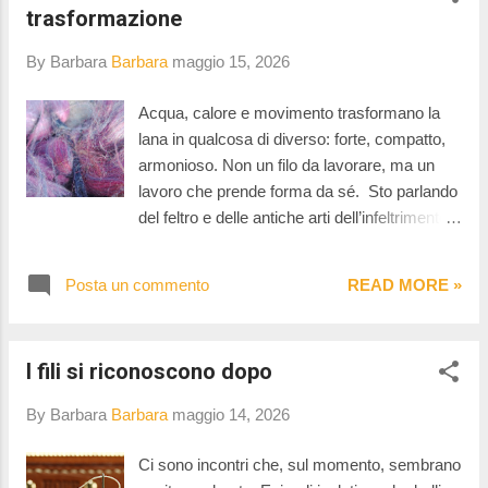
trasformazione
By Barbara
Barbara
maggio 15, 2026
Acqua, calore e movimento trasformano la
lana in qualcosa di diverso: forte, compatto,
armonioso. Non un filo da lavorare, ma un
lavoro che prende forma da sé. Sto parlando
del feltro e delle antiche arti dell’infeltrimento.
Già, al plurale: perché non esiste un solo
modo di infeltrire. L’incontro con Ágnes
Posta un commento
READ MORE »
Eszenyi ( del quale vi ho già raccontato qui )
è stato per me uno di quei momenti che
spostano lentamente il punto di
I fili si riconoscono dopo
osservazione. Prima di parlarle, il feltro era
per me un materiale semplice, da tagliare e
By Barbara
Barbara
maggio 14, 2026
usare per piccole decorazioni. Non
immaginavo potesse essere una materia
Ci sono incontri che, sul momento, sembrano
così ampia, capace di attraversare linguaggi