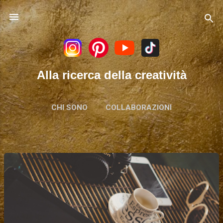
Passa ai contenuti principali
Alla ricerca della creatività
CHI SONO
COLLABORAZIONI
P
o
s
t