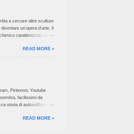
rodotto già nella taglia
i assemblarle. In questo
tita a cercare altre sculture
 diventare un'opera d'arte. Il
 chimico caratterizzato da
duttilità spesso elevata.
READ MORE »
opere aventi valore
razione sono elaborate in un
 giunge alle tecniche di
 potenzialità di
ere, di altrettanti artisti,
gram, Pinterest, Youtube
 sembra, facilissimi da
ca storia di autosufficienza,
rete è impazzita. I creativi
READ MORE »
hobby, come attività o come
n audaci e colorati. Spinta
lavori che si possono