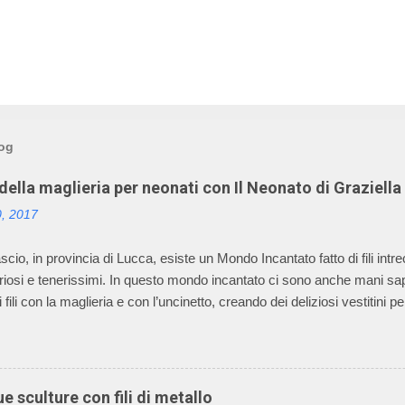
log
ella maglieria per neonati con Il Neonato di Graziella
0, 2017
cio, in provincia di Lucca, esiste un Mondo Incantato fatto di fili intrecc
uriosi e tenerissimi. In questo mondo incantato ci sono anche mani sapie
i fili con la maglieria e con l’uncinetto, creando dei deliziosi vestitin
 è il sogno, avverato, della signora Graziella, che dal 1968 asseconda
 e per il mondo dei bambini. Oggi l’azienda della signora Graziella, Il 
 leader nel settore “maglieria esterna diminuita” e il suo mondo incan
omponenti della sua famiglia. La caratteristica della lavorazione dei cap
e sculture con fili di metallo