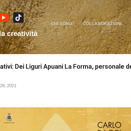
Passa ai contenuti principali
CHI SONO
COLLABORAZIONI
la creatività
ivi: Dei Liguri Apuani La Forma, personale del
 28, 2021