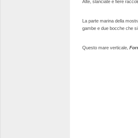
Alte, slanciate e fiere racc
La parte marina della mostra
gambe e due bocche che si t
Questo mare verticale,
For