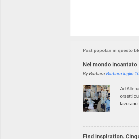
P
o
s
t
a
Post popolari in questo b
u
n
Nel mondo incantato d
c
o
By Barbara
Barbara
luglio 1
m
m
e
Ad Altopas
n
orsetti c
t
o
lavorano 
incantato
maglieria
diventata
tutti i c
Find inspiration. Cinqu