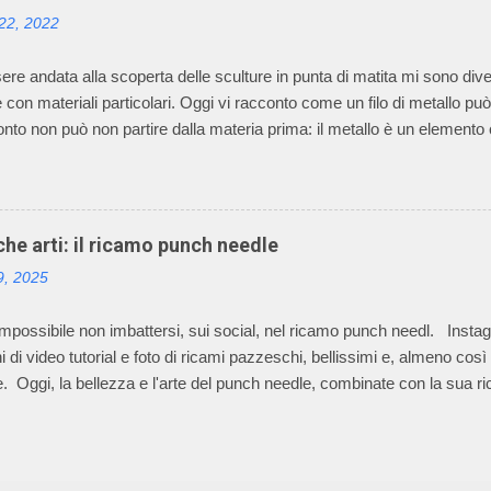
izzare macchinari, che permettono di realizzare ogni singolo pezzo del p
 22, 2022
a e non un rettangolo di maglia dal quale tagliare le varie parti per po
antato è nata e cres...
re andata alla scoperta delle sculture in punta di matita mi sono diver
e con materiali particolari. Oggi vi racconto come un filo di metallo può
nto non può non partire dalla materia prima: il metallo è un elemento
e riflettente, opacità alla luce, buona conduttività termica ed elettrica, 
metalli, dalla produzione di oggetti di arte applicata alla creazione di 
o autonomo, è diffuso fin dalle civiltà più antiche. Le tecniche di lavo
cesso, che dalla più semplice lavorazione a freddo di lamine di metallo
iche arti: il ricamo punch needle
di notevole complessità esecutiva, maggiormente impiegate, per la loro
9, 2025
e artistica, nella realizzazione di opere di scultura. Ho selezionato 5 op
alche modo hann...
impossibile non imbattersi, sui social, nel ricamo punch needl. Insta
i di video tutorial e foto di ricami pazzeschi, bellissimi e, almeno così
e. Oggi, la bellezza e l'arte del punch needle, combinate con la sua ric
à e slow craft, risuonano con una nuova generazione di ricamatrici. La 
il mondo stanno sperimentando le possibilità del punch needle, come 
izzando cuscini, arazzi, accessori e una varietà di altri oggetti in desig
iosità ho cominciato a studiare la tecnica e ad ammirare la miriade di 