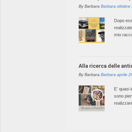
nell’util
By Barbara
Barbara
ottobre
desiderat
Mondo Inc
Dopo esse
realizzat
mio racco
alto poter
L’uso dei 
espressiv
lento pro
Alla ricerca delle ant
fusione, 
By Barbara
Barbara
aprile 2
espression
che in qu
E' quasi 
sono pien
realizzar
creativit
di tutto 
arte real
dalla cur