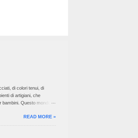
iati, di colori tenui, di
nti di artigiani, che
i per bambini. Questo mondo
 la sua passione per la
READ MORE »
Neonato di Graziella , è
tato ha affascinato anche
i dell’azienda consiste