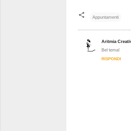
Appuntamenti
Aritmia Creati
C
Bel tema!
o
RISPONDI
m
m
e
n
t
i