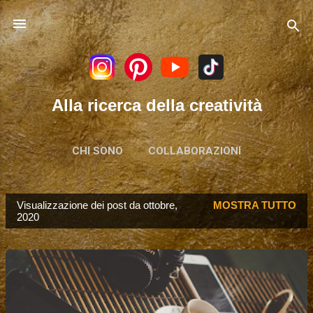
Passa ai contenuti principali
Alla ricerca della creatività
CHI SONO
COLLABORAZIONI
Visualizzazione dei post da ottobre,
MOSTRA TUTTO
P
2020
o
s
t