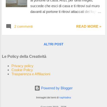
al portone di casa. Anzi, per dirla meglio,
succede che esci di casa e ti ritrovi sul muro
davanti al portone ti ritrovi attaccati dei fogli di
formato A4 con su delle scritte. Ecco a
questo punto, a meno che tu non abbia una
2 commenti
READ MORE »
vista impeccabile (e non è il mio caso) ti devi
avvicinare per leggere. ti avvicini pensando
che sia un appello accorato per un gatto che
ALTRI POST
si è perso e invece ti ritrovi davanti a una
delle espressioni più belle della creatività: una
Le Policy della Creatività
poesia! La leggi e pensi che non ci sia modo
migliore per cominciare la giornata. Poi ti
Privacy policy
chiedi che caspita sia il Movimento per
Cookie Policy
Trasparenza e Affiliazioni
l'Emancipazione della Poesia e allora non ti
rimane che sfoderare lo smartfone e metterti
a cercare.
Powered by Blogger
Immagini dei temi di
naphtalina