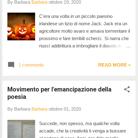
By Barbara
Barbara
ottobre 19, 2020
a visite guidate virtuali. Così, cercando il
modo di andare in giro virtualmente ho
C'era una volta in un piccolo paesino
scoperto dell'esistenza del Museum Tribe e
irlandese un tizio di nome Jack. Jack era un
dei fantastici tour che organizza.
agricoltore molto avaro e amava tormentare il
prossimo e fare terribili scherzi. Si narra che
riuscì addirittura a imbrogliare il diavolo in
persona, costringendolo a rifugiarsi sopra un
albero. Per non farlo scendere, Jack incise
1 commento
READ MORE »
sul tronco una croce, e cominciò a
mercanteggiare con Lucifero. Dopo lunghe
trattative, si giunse ad un compromesso: il
Movimento per l'emancipazione della
diavolo avrebbe salvato Jack dall’inferno e
poesia
lui, in cambio, gli avrebbe permesso di
scendere dalla pianta.
By Barbara
Barbara
ottobre 01, 2020
Succede, non spesso, ma qualche volta
accade, che la creatività ti venga a bussare