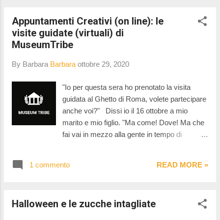
Appuntamenti Creativi (on line): le
visite guidate (virtuali) di
MuseumTribe
By Barbara
Barbara
ottobre 29, 2020
"Io per questa sera ho prenotato la visita
guidata al Ghetto di Roma, volete partecipare
anche voi?" Dissi io il 16 ottobre a mio
marito e mio figlio. "Ma come! Dove! Ma che
fai vai in mezzo alla gente in tempo di
Pandemia?!" Risposero loro in coro! Già,
anche di questi tempi di si può partecipare a
1 commento
READ MORE »
tour e visite guidate in giro per l'Italia e si
possono apprezzare opere d'arte e scorci
meravigliosi delle nostre città, basta che tutto
Halloween e le zucche intagliate
sia fatto in sicurezza e attualmente non trovo
modo più sicuro se non quello di partecipare