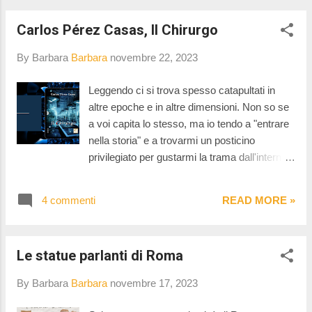
Carlos Pérez Casas, Il Chirurgo
By Barbara
Barbara
novembre 22, 2023
Leggendo ci si trova spesso catapultati in
altre epoche e in altre dimensioni. Non so se
a voi capita lo stesso, ma io tendo a "entrare
nella storia" e a trovarmi un posticino
privilegiato per gustarmi la trama dall'interno:
un viaggio nel tempo tutte le volte
affascinante. La lancetta del tempo può
4 commenti
READ MORE »
tornare in dietro, e devo dire che la maggior
parte delle volte succede così, oppure può
andare vorticosamente avanti con il risultato
Le statue parlanti di Roma
di farmi trovare catapultata nel futuro. Questa
volta, lo avrete già capito, le lancette sono
By Barbara
Barbara
novembre 17, 2023
andate avanti e io dopo poche pagine mi
sono ritrovata in Spagna a scoprire, insieme