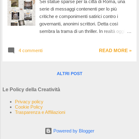
Sei statue sparse per la città di Roma, una
ad una spia industriale, il segreto del
serie di messaggi contenenti per lo più
Chirurgo.
critiche e componimenti satirici contro i
governanti, anonimi scrittori. Detta così
sembra la trama di un thriller. In realtà oggi vi
viglio portare in giro per Roma alla scoperta
delle sue statue parlanti. Ecco, se la prima
4 commenti
READ MORE »
frase che ho scritto sembrava la trama di un
thriller quest'ultima frase sembra più il
vaneggiamento di un folle. Ma tranquilli, non
ALTRI POST
ho perso il senno e sono pronta a farvi fare
un insolito tour in giro per Roma. Innanzi tutto
Le Policy della Creatività
contestualizziamo questo strano fenomeno.
Privacy policy
Cookie Policy
Trasparenza e Affiliazioni
Powered by Blogger