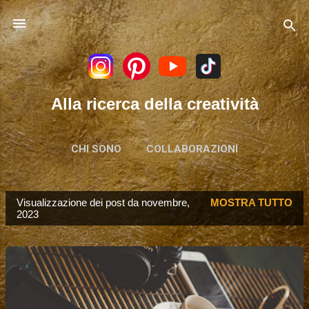
Passa ai contenuti principali
Alla ricerca della creatività
CHI SONO
COLLABORAZIONI
Visualizzazione dei post da novembre,
MOSTRA TUTTO
P
2023
o
s
t