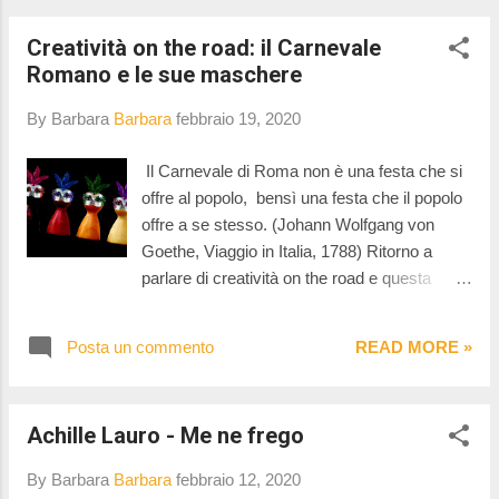
Creatività on the road: il Carnevale
Romano e le sue maschere
By Barbara
Barbara
febbraio 19, 2020
Il Carnevale di Roma non è una festa che si
offre al popolo, bensì una festa che il popolo
offre a se stesso. (Johann Wolfgang von
Goethe, Viaggio in Italia, 1788) Ritorno a
parlare di creatività on the road e questa
volta, complice la settimana del carnevale, lo
faccio parlando del Carnevale Romano e
Posta un commento
READ MORE »
delle sue maschere. Le origini del Carnevale
Romano sono antichissime. Pare, infatti, che
risalgano agli antichi riti dei Saturnali, che si
Achille Lauro - Me ne frego
svolgevano a Roma nel mese di dicembre.
L’allegria era il filo conduttore dei Saturnali.
By Barbara
Barbara
febbraio 12, 2020
Cibo e vino comparivano in abbondanza sulle