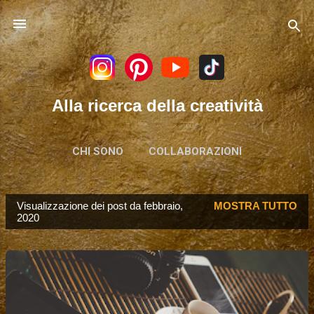
Passa ai contenuti principali
Alla ricerca della creatività
CHI SONO
COLLABORAZIONI
Visualizzazione dei post da febbraio,
MOSTRA TUTTO
P
2020
o
s
t