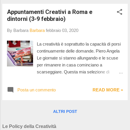
segnato io per voi tutti gli appuntamenti!
Appuntamenti Creativi a Roma e
dintorni (3-9 febbraio)
By Barbara
Barbara
febbraio 03, 2020
La creatività è soprattutto la capacità di porsi
continuamente delle domande. Piero Angela
Le giornate si stanno allungando e le scuse
per rimanere in casa cominciano a
scarseggiare. Questa mia selezione di
appuntamenti vuole essere un input per non
farvi dire "sto a casa perchè tanto non c'è
Posta un commento
READ MORE »
niente da fare ..." Cinque idee, cinque
appuntamenti per scoprire la creatività che ci
circonda.
ALTRI POST
Le Policy della Creatività