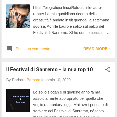
tavole imbandite. Le prime testimonianze del
https://biografieonline.it/foto-achille-lauro-
Carnevale romano risalgono al X secolo d.C.
rapper La mia quotidiana ricerca della
Nei giorni precedenti la Quaresima, infatti, si
creatività è andata in tilt quando, la settimana
tenevano per la città giochi e tornei. Con il
scorsa, Achille Lauro è salito sul palco del
passare dei secoli l’organizzazione del
Festival di Sanremo. Sì ho scritto bene, è
carnevale si affinò sempre di più, divenendo
proprio andata in tilt. Questo ragazzo, questa
uno degli appuntamenti più attesi di tutto
rock star (come è stato definito da qualcuno)
l’anno e recuperando quel carattere
Posta un commento
READ MORE »
mi ha fatto passare nel giro di 15 minuti dal
trasgressivo legato al piacere sfrenato e al t...
crederlo che un folle al considerarlo un genio.
Nel mezzo ho anche pensato " ma chi si
Il Festival di Sanremo - la mia top 10
crede di essere" ... ma andiamo con ordine.
Vi avevo già raccontato che io il Festival di
By Barbara
Barbara
febbraio 10, 2020
Sanremo l'ho visto, con comodo, tramite il
canale Youtube di Rai Play. Ebbene,
Lo so lo slogan è di qualche anno fa ma
suppongo sappiate anche che Youtube una
assolutamente appropriato per quello che
volta finito il video che hai selezionato te ne fa
voglio raccontarvi oggi. Mai avrei pensato di
vedere un altro pescato non so bene con
scrivere del Festival di Sanremo, né tanto
quale logica. E' così che io mi sono ritrovata