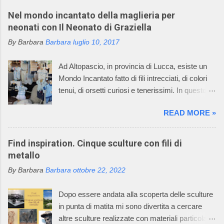
Nel mondo incantato della maglieria per
neonati con Il Neonato di Graziella
By Barbara
Barbara
luglio 10, 2017
Ad Altopascio, in provincia di Lucca, esiste un
Mondo Incantato fatto di fili intrecciati, di colori
tenui, di orsetti curiosi e tenerissimi. In questo
mondo incantato ci sono anche mani sapienti di
READ MORE »
artigiani, che lavorano i fili con la maglieria e con
l’uncinetto, creando dei deliziosi vestitini per
bambini. Questo mondo incantato è il sogno,
Find inspiration. Cinque sculture con fili di
avverato, della signora Graziella, che dal 1968
metallo
asseconda la sua passione per la maglieria e
By Barbara
Barbara
ottobre 22, 2022
per il mondo dei bambini. Oggi l’azienda della
signora Graziella, Il Neonato di Graziella , è
Dopo essere andata alla scoperta delle sculture
diventata leader nel settore “maglieria esterna
in punta di matita mi sono divertita a cercare
diminuita” e il suo mondo incantato ha
altre sculture realizzate con materiali particolari.
affascinato anche tutti i componenti della sua