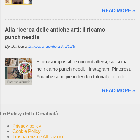
Oggi vi racconto come un filo di metallo può
famiglia. La caratteristica della lavorazione dei
READ MORE »
diventare un'opera d'arte. Il mio racconto non
capi dell’azienda consiste nell’utilizzare
può non partire dalla materia prima: il metallo è
macchinari, che permettono di realizzare ogni
un elemento chimico caratterizzato da alto
Alla ricerca delle antiche arti: il ricamo
singolo pezzo del prodotto già nella taglia
potere riflettente, opacità alla luce, buona
punch needle
desiderata e non un rettangolo di maglia dal
conduttività termica ed elettrica, duttilità spesso
quale tagliare le varie parti per poi assemblarle.
By Barbara
Barbara
aprile 29, 2025
elevata. L’uso dei metalli, dalla produzione di
In questo Mondo Incantato è nata e cres...
oggetti di arte applicata alla creazione di opere
E' quasi impossibile non imbattersi, sui social,
aventi valore espressivo autonomo, è diffuso fin
nel ricamo punch needl. Instagram, Pinterest,
dalle civiltà più antiche. Le tecniche di
Youtube sono pieni di video tutorial e foto di
lavorazione sono elaborate in un lento processo,
ricami pazzeschi, bellissimi e, almeno così
che dalla più semplice lavorazione a freddo di
READ MORE »
sembra, facilissimi da realizzare. Oggi, la
lamine di metallo giunge alle tecniche di fusione,
bellezza e l'arte del punch needle, combinate
di notevole complessità esecutiva,
con la sua ricca storia di autosufficienza,
maggiormente impiegate, per la loro potenzialità
Le Policy della Creatività
creatività e slow craft, risuonano con una nuova
di espressione artistica, nella realizzazione di
generazione di ricamatrici. La rete è impazzita.
opere di scultura. Ho selezionato 5 opere, di
Privacy policy
I creativi di tutto il mondo stanno sperimentando
Cookie Policy
altrettanti artisti, che in qualche modo hann...
Trasparenza e Affiliazioni
le possibilità del punch needle, come hobby,