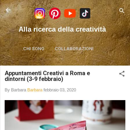
Passa ai contenuti principali
Alla ricerca della creatività
CHI SONO
COLLABORAZIONI
Appuntamenti Creativi a Roma e
dintorni (3-9 febbraio)
By Barbara
Barbara
febbraio 03, 2020