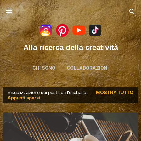
Passa ai contenuti principali
Alla ricerca della creatività
CHI SONO
COLLABORAZIONI
Visualizzazione dei post con l'etichetta
MOSTRA TUTTO
P
Appunti sparsi
o
s
t