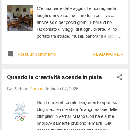
nodi, ma come incontri. La differenza tra le
C’è una parte del viaggio che non riguarda i
due cose l’ho capita solo dopo: insieme alle
luoghi che visito, ma il modo in cui li vivo,
persone ho conosciuto e raccontato storie,
anche solo per pochi giorni. Finora vi ho
esperienze, gesti artistici che oggi riconosco
raccontato di viaggi, di luoghi, di arte. Vi ho
come parte di un disegno più ampio. Solo
portato tra strade, musei, panorami e piccoli
guardando indietro ho capito che non stavo
angoli scoperti per caso, ma c’è una parte del
attraversando episodi separati, ma
viaggio di cui non vi ho mai parlato davvero:
intrecciando, senza accorgermene, una
Posta un commento
READ MORE »
dove alloggio quando sono in viaggio.
trama. E questo l’ho capito solo con l’inizi...
Abbiamo cominciato ad alloggiare in
appartamento quando mio figlio era piccolo,
Quando la creatività scende in pista
per una ragione molto semplice: era più
comodo. Potevamo seguire i nostri ritmi,
By Barbara
Barbara
febbraio 07, 2026
cucinare i nostri pasti, avere spazio per
giocare e per riposarci senza doverci
Non ho mai affrontato l'argomento sport sul
adattare agli orari e agli spazi di un albergo.
blog ma...ieri c'è stata l'inaugurazione delle
All’inizio è stata una scelta pratica, quasi
olimpiadi in vernali Milano Cortina e a me
obbligata, poi, con il passare degli anni,
improvvisamente prudono le mani! Già
qualcosa è cambiato. Quella che era nata