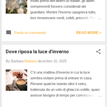
molto prima dell’albero di Natale, gli alberi
sempreverdi fossero considerati dei
guardiani. Mentre l’inverno spegneva tutto,
loro rimanevano verdi, solidi, presenti. Per
questo si pensava che tenessero lontani gli
spiriti del freddo e le piccole inquietudini delle
Posta un commento
READ MORE »
notti più lunghe. Si lasciavano rami di abete o
agrifoglio vicino a porte e finestre, come se la
loro resistenza potesse proteggere anche la
Dove riposa la luce d'inverno
casa. Con il tempo, quel gesto semplice
cambiò forma: gli alberi non restarono più
By Barbara
Barbara
dicembre 10, 2025
fuori, ma entrarono nelle stanze. Prima un
ramo, poi un piccolo abete. E, quando le
C’è una mattina d’inverno in cui la luce
giornate diventavano troppo corte, lo si
sembra esitare prima di entrare in casa.
decorava con luci per dare alla casa un punto
Rimane qualche istante oltre il vetro,
più caldo da cui ripartire. Non era ancora un
trattenuta da un velo di ghiaccio sottile, quasi
simbolo festivo come lo conosciamo oggi:
avesse bisogno di tempo per convincersi. Io
era un modo per rendere l’inverno più
la guardo arrivare pianissimo, come accade
abitabile. Anche ora, in fondo, facciamo la
sempre al ritorno da un viaggio: un chiarore