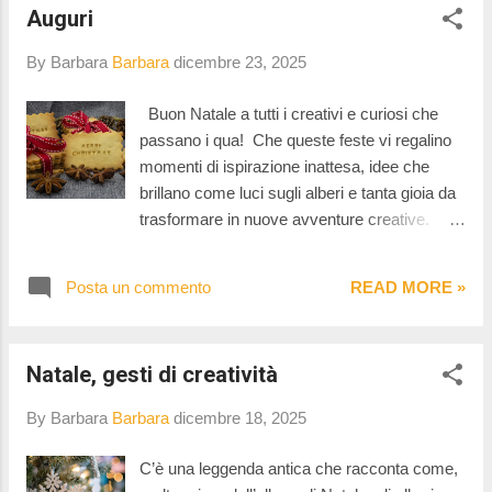
Auguri
piani: è stato un anno di germogli dispersi,
cresciuti quando e dove hanno voluto.
By Barbara
Barbara
dicembre 23, 2025
Un’ispirazione nata in viaggio, un progetto
riscoperto quasi per caso, un libro che ha
Buon Natale a tutti i creativi e curiosi che
acceso una scintilla. A ripensarci, le idee
passano i qua! Che queste feste vi regalino
migliori sono arrivate nei momenti più
momenti di ispirazione inattesa, idee che
silenziosi. I momenti che hanno fatto la
brillano come luci sugli alberi e tanta gioia da
differenza non serve elencarli: vivono dentro
trasformare in nuove avventure creative.
queste immagini. Per il nuovo anno non
Prendetevi il tempo di esplorare,
voglio liste, ma direzioni. Tre parole
sperimentare e meravigliarvi… perché la
basteranno: Leggerezza, per non appesantire
Posta un commento
READ MORE »
creatività è il regalo più bello che possiamo
i giorni. Sguardo attento, per cogliere i
farci. Auguri di cuore! ❤️
particolari. Continuità gentile, per portare
avan...
Natale, gesti di creatività
By Barbara
Barbara
dicembre 18, 2025
C’è una leggenda antica che racconta come,