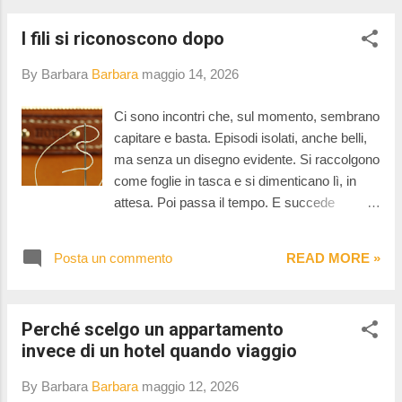
I fili si riconoscono dopo
By Barbara
Barbara
maggio 14, 2026
Ci sono incontri che, sul momento, sembrano
capitare e basta. Episodi isolati, anche belli,
ma senza un disegno evidente. Si raccolgono
come foglie in tasca e si dimenticano lì, in
attesa. Poi passa il tempo. E succede
qualcosa di curioso: non sono gli eventi a
cambiare, ma lo sguardo. È come se la
Posta un commento
READ MORE »
distanza permettesse ai fili di distendersi e
mostrarsi per quello che sono sempre stati:
parti di un tessuto più grande. I tanti artisti e
Perché scelgo un appartamento
artigiani che ho incontrato in questi ultimi dieci
invece di un hotel quando viaggio
anni non sono stati solo incontri, ma una
ragnatela che piano piano si è formata e
By Barbara
Barbara
maggio 12, 2026
consolidata. Inizialmente non li vedevo come