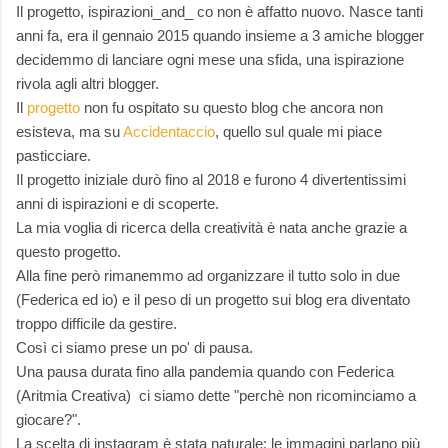
Il progetto, ispirazioni_and_ co non è affatto nuovo. Nasce tanti
anni fa, era il gennaio 2015 quando insieme a 3 amiche blogger
decidemmo di lanciare ogni mese una sfida, una ispirazione
rivola agli altri blogger.
Il
progetto
non fu ospitato su questo blog che ancora non
esisteva, ma su
Accidentaccio
, quello sul quale mi piace
pasticciare.
Il progetto iniziale durò fino al 2018 e furono 4 divertentissimi
anni di ispirazioni e di scoperte.
La mia voglia di ricerca della creatività è nata anche grazie a
questo progetto.
Alla fine però rimanemmo ad organizzare il tutto solo in due
(Federica ed io) e il peso di un progetto sui blog era diventato
troppo difficile da gestire.
Così ci siamo prese un po' di pausa.
Una pausa durata fino alla pandemia quando con Federica
(Aritmia Creativa) ci siamo dette "perchè non ricominciamo a
giocare?".
La scelta di instagram è stata naturale: le immagini parlano più