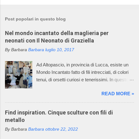
Post popolari in questo blog
Nel mondo incantato della maglieria per
neonati con Il Neonato di Graziella
By Barbara
Barbara
luglio 10, 2017
Ad Altopascio, in provincia di Lucca, esiste un
Mondo Incantato fatto di fili intrecciati, di colori
tenui, di orsetti curiosi e tenerissimi. In questo
mondo incantato ci sono anche mani sapienti di
READ MORE »
artigiani, che lavorano i fili con la maglieria e con
l’uncinetto, creando dei deliziosi vestitini per
bambini. Questo mondo incantato è il sogno,
Find inspiration. Cinque sculture con fili di
avverato, della signora Graziella, che dal 1968
metallo
asseconda la sua passione per la maglieria e
By Barbara
Barbara
ottobre 22, 2022
per il mondo dei bambini. Oggi l’azienda della