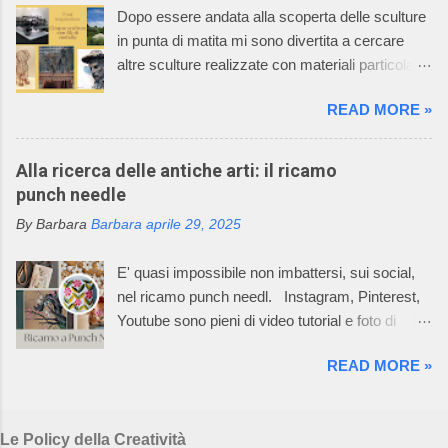
signora Graziella, Il Neonato di Graziella , è
Dopo essere andata alla scoperta delle sculture
diventata leader nel settore “maglieria esterna
in punta di matita mi sono divertita a cercare
diminuita” e il suo mondo incantato ha
altre sculture realizzate con materiali particolari.
affascinato anche tutti i componenti della sua
Oggi vi racconto come un filo di metallo può
famiglia. La caratteristica della lavorazione dei
READ MORE »
diventare un'opera d'arte. Il mio racconto non
capi dell’azienda consiste nell’utilizzare
può non partire dalla materia prima: il metallo è
macchinari, che permettono di realizzare ogni
un elemento chimico caratterizzato da alto
Alla ricerca delle antiche arti: il ricamo
singolo pezzo del prodotto già nella taglia
potere riflettente, opacità alla luce, buona
punch needle
desiderata e non un rettangolo di maglia dal
conduttività termica ed elettrica, duttilità spesso
quale tagliare le varie parti per poi assemblarle.
By Barbara
Barbara
aprile 29, 2025
elevata. L’uso dei metalli, dalla produzione di
In questo Mondo Incantato è nata e cres...
oggetti di arte applicata alla creazione di opere
E' quasi impossibile non imbattersi, sui social,
aventi valore espressivo autonomo, è diffuso fin
nel ricamo punch needl. Instagram, Pinterest,
dalle civiltà più antiche. Le tecniche di
Youtube sono pieni di video tutorial e foto di
lavorazione sono elaborate in un lento processo,
ricami pazzeschi, bellissimi e, almeno così
che dalla più semplice lavorazione a freddo di
READ MORE »
sembra, facilissimi da realizzare. Oggi, la
lamine di metallo giunge alle tecniche di fusione,
bellezza e l'arte del punch needle, combinate
di notevole complessità esecutiva,
con la sua ricca storia di autosufficienza,
maggiormente impiegate, per la loro potenzialità
Le Policy della Creatività
creatività e slow craft, risuonano con una nuova