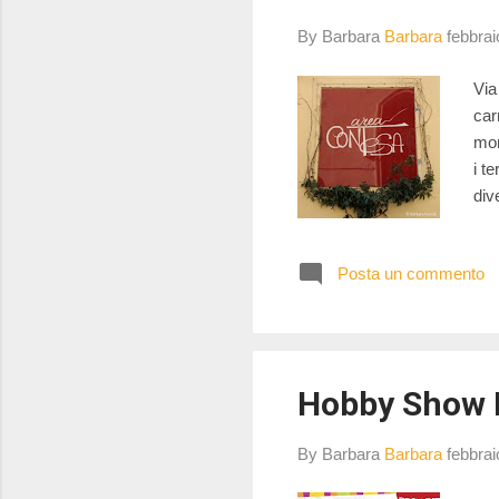
By Barbara
Barbara
febbrai
Via
car
mon
i t
div
pro
ant
Posta un commento
pos
viv
Hobby Show 
By Barbara
Barbara
febbrai