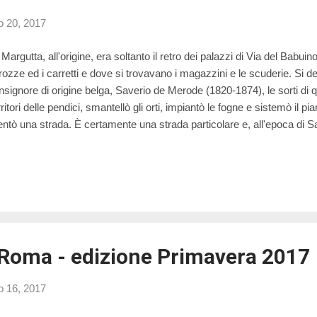
o 20, 2017
 Margutta, all'origine, era soltanto il retro dei palazzi di Via del Babui
rozze ed i carretti e dove si trovavano i magazzini e le scuderie. Si 
signore di origine belga, Saverio de Merode (1820-1874), le sorti di q
erritori delle pendici, smantellò gli orti, impiantò le fogne e sistemò il p
entò una strada. È certamente una strada particolare e, all'epoca di 
fumata dal verde dei giardini e delle vigne, e per questo era tanto amata d
iquari. In questa strada, ancora oggi cuore pulsante dell’arte romana, s
to dove non solo si possono ammirare, ma anche acquistare opere d’ar
e e si respira a 360 gradi in tutte le sue espressioni.
Roma - edizione Primavera 2017
o 16, 2017