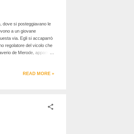
no, dove si posteggiavano le
devono a un giovane
uesta via. Egli si accaparrò
iano regolatore del vicolo che
Saverio de Merode, appariva
a artisti, pittori, scultori,
i trova, al civico 90, un
READ MORE »
te, un luogo dove l’arte si