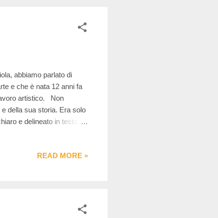
iola, abbiamo parlato di
arte e che è nata 12 anni fa
 lavoro artistico. Non
e della sua storia. Era solo
iaro e delineato in testa,
 tornare all’ Arts and Crafts
no andata dritta da Andrea,
READ MORE »