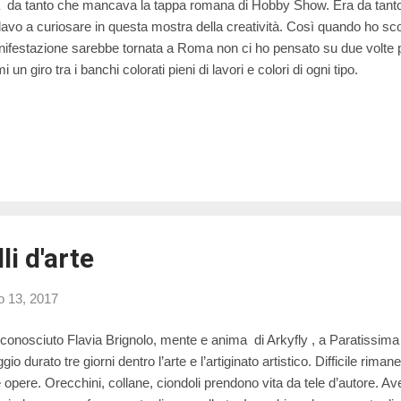
 da tanto che mancava la tappa romana di Hobby Show. Era da tanto
avo a curiosare in questa mostra della creatività. Così quando ho sc
ifestazione sarebbe tornata a Roma non ci ho pensato su due volte 
i un giro tra i banchi colorati pieni di lavori e colori di ogni tipo.
li d'arte
o 13, 2017
conosciuto Flavia Brignolo, mente e anima di Arkyfly , a Paratissima 
gio durato tre giorni dentro l’arte e l’artiginato artistico. Difficile rimane
 opere. Orecchini, collane, ciondoli prendono vita da tele d’autore. Aver