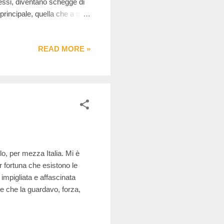
 essi, diventano schegge di
a principale, quella che a me
e l’una prevarichi l’altra.
READ MORE »
o, per mezza Italia. Mi è
r fortuna che esistono le
impigliata e affascinata
me che la guardavo, forza,