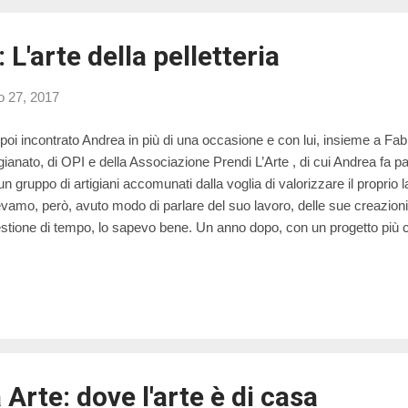
L'arte della pelletteria
o 27, 2017
poi incontrato Andrea in più di una occasione e con lui, insieme a Fab
igianato, di OPI e della Associazione Prendi L’Arte , di cui Andrea fa p
un gruppo di artigiani accomunati dalla voglia di valorizzare il proprio
vamo, però, avuto modo di parlare del suo lavoro, delle sue creazioni 
stione di tempo, lo sapevo bene. Un anno dopo, con un progetto più ch
o tornata sul “ luogo del delitto ”. Mi sono presa una mattina libera per
ket per conoscere altri artigiani e per poter ascoltare altre storie. So
endo che ne sarebbe scaturita una piacevolissima conversazione.
Arte: dove l'arte è di casa