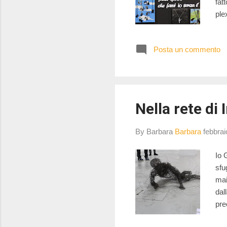
fat
ple
a p
Via
Posta un commento
Nella rete di
By Barbara
Barbara
febbrai
Io 
sfu
mai
dal
prec