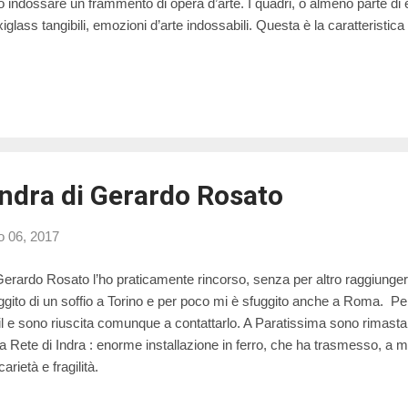
to indossare un frammento di opera d’arte. I quadri, o almeno parte di
xiglass tangibili, emozioni d’arte indossabili. Questa è la caratteristic
iù colpito, dei gioielli di Flavia. Arte e artigianato si incontrano senza ch
ggiano in armonia, si tendono la mano e vanno a braccetto.
 Indra di Gerardo Rosato
o 06, 2017
Gerardo Rosato l’ho praticamente rincorso, senza per altro raggiungerl
ggito di un soffio a Torino e per poco mi è sfuggito anche a Roma. Pe
l e sono riuscita comunque a contattarlo. A Paratissima sono rimasta 
la Rete di Indra : enorme installazione in ferro, che ha trasmesso, a 
arietà e fragilità.