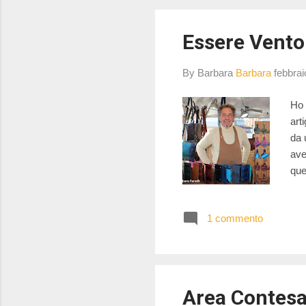
Essere Vento: 
By Barbara
Barbara
febbrai
Ho 
art
da 
ave
que
son
Mar
1 commento
sap
Area Contesa 