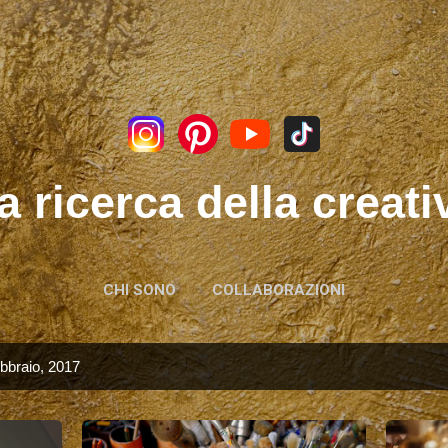
Passa ai contenuti principali
a ricerca della creati
CHI SONO
COLLABORAZIONI
ebbraio, 2017