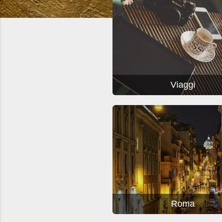
t
Viaggi
Roma