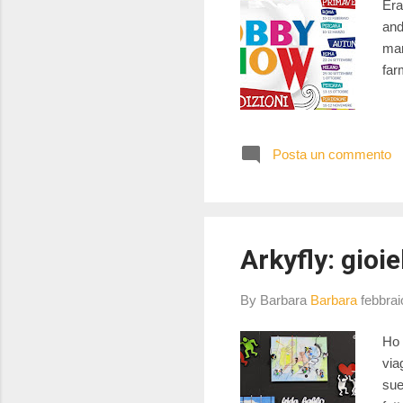
Era
and
man
farm
Posta un commento
Arkyfly: gioiel
By Barbara
Barbara
febbrai
Ho 
viag
sue