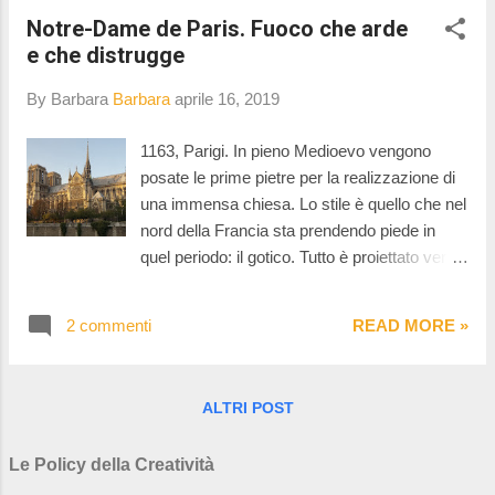
Notre-Dame de Paris. Fuoco che arde
e che distrugge
By Barbara
Barbara
aprile 16, 2019
1163, Parigi. In pieno Medioevo vengono
posate le prime pietre per la realizzazione di
una immensa chiesa. Lo stile è quello che nel
nord della Francia sta prendendo piede in
quel periodo: il gotico. Tutto è proiettato verso
il cielo, verso Dio. Le colonne si slanciano, gli
archi si allungano. Dai pilastri si dipana un
2 commenti
READ MORE »
insieme di contrafforti che alleggeriscono le
murature di riempimento, che rendono
possibile l'ingresso della luce in un maggior
ALTRI POST
numero di aperture ornate, poi, con vetrate
artistiche che raccontano storie. Sorge così
Le Policy della Creatività
Notre-Dame de Paris. Una storia complicata