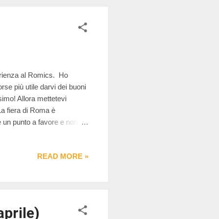
erienza al Romics. Ho
se più utile darvi dei buoni
simo! Allora mettetevi
La fiera di Roma è
e un punto a favore e non
 ma perché rende la
i avrebbe difficoltà ad
READ MORE »
i Romics è il posto giusto
te andare in giro per gli
 non impossibile, non trovare
prile)