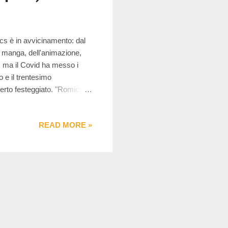
cs è in avvicinamento: dal
ei manga, dell'animazione,
, ma il Covid ha messo i
o e il trentesimo
erto festeggiato. "Romics
eciali” – racconta Sabrina
lebrare il grande fumetto
READ MORE »
es fino alla musica: quattro
John Howe, Marcos Martín. Io
estazion...