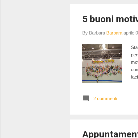
5 buoni moti
By Barbara
Barbara
aprile 
Sta
pen
mot
com
fac
sol
man
2 commenti
arr
per
sta
qua
Appuntamenti 