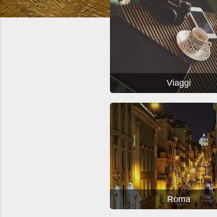
t
Viaggi
Roma