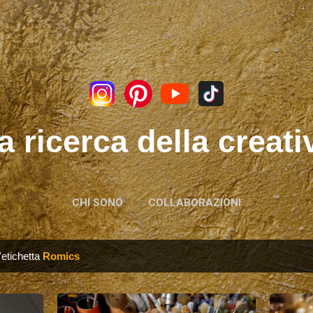
Passa ai contenuti principali
a ricerca della creati
CHI SONO
COLLABORAZIONI
'etichetta
Romics