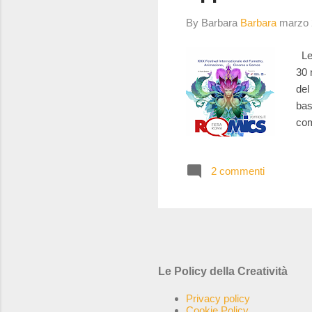
By Barbara
Barbara
marzo 
Le 
30 
del
bas
com
fes
Per
2 commenti
int
gli
sar
Le Policy della Creatività
Privacy policy
Cookie Policy