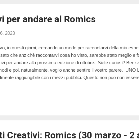
vi per andare al Romics
06, 2023
vo, in questi giorni, cercando un modo per raccontarvi della mia esp
sato che anzichè raccontarvi cosa ho visto, sarebbe stato meglio e for
ivi per andare alla prossima edizione di ottobre. Siete curiosi? Benis
odi e poi, naturalmente, voglio anche sentire il vostro parere. UNO 
ilmente raggiungibile con i mezzi pubblici. Questo non può non esser
o perché si evita facilmente il problema del traffico e del parcheggio,
ifestazione facilmente accessibile a un pubblico giovane che altriment
ivare DUE Se si è appassionati di cospay, fumetti, manga e videogioch
 fare acquisti: si trova veramente di tutto ed è particolarmente diverten
nd. TRE Al Romics ci si diverte! Non c'è niente da fare, è difficile, se
lche ...
Creativi: Romics (30 marzo - 2 a