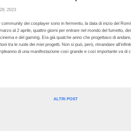
28, 2023
community dei cosplayer sono in fermento, la data di inizio del Romi
marzo al 2 aprile, quattro giorni per entrare nel mondo del fumetto, d
 cinema e del gaming. Era già qualche anno che progettavo di andare
toni tra le ruote dei miei progetti. Non si può, però, rimandare all'infinit
pleanno di una manifestazione così grande e così importante va di c
teggia la sua Trentesima Edizione con grandi eventi e celebrazioni sp
ucca, Direttore Artistico di Romics – “Un programma fittissimo per ce
ernazionale e gli straordinari mondi della creatività, dal cinema al gam
 autori Premiati con il Romics d’Oro, Katja Centomo, Manuele Fior, 
ò in giro fra i 5 padiglioni della Fiera di Roma che ospiteranno la manif
ALTRI POST