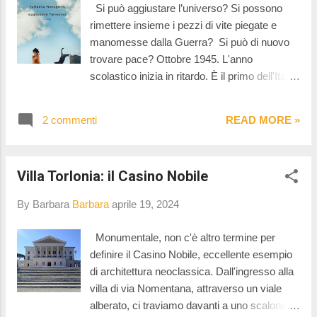
risale agli anni Novanta nel cuore
Si può aggiustare l’universo? Si possono
dell'Abruzzo appenninico, quando l'orrore si
rimettere insieme i pezzi di vite piegate e
era insinuato in un luogo fino ad allora
manomesse dalla Guerra? Si può di nuovo
immacolato. Non è , però questo un romanzo
trovare pace? Ottobre 1945. L'anno
giallo. Il fatto di cronaca nera che è avvenuto
scolastico inizia in ritardo. È il primo dell'Italia
ai piedi del Dente di Lupo non è un mistero da
liberata e non è semplice ripartire dalle
risolvere ma un pretesto per raccontare una
macerie. La maestra Gilla guarda con
comunità montana chiusa e oppressa dalla
2 commenti
READ MORE »
angoscia quei muri che fino a poche
vergogna del ...
settimane prima alloggiavano nazisti. C'è un
Universo da ricostruire, da aggiustare.
Villa Torlonia: il Casino Nobile
Calma, attenzione, pazienza e cura. Come
un orologiaio Gilla cerca di rimettere insieme i
By Barbara
Barbara
aprile 19, 2024
pezzi. Cerca di riaggiustare il suo universo.
Lei che era a Genova durante i
Monumentale, non c'è altro termine per
bombardamenti, lei che è stata staffetta
definire il Casino Nobile, eccellente esempio
partigiana durante la guerra, che ha visto
di architettura neoclassica. Dall'ingresso alla
dolore morte e distruzione. Calma,
villa di via Nomentana, attraverso un viale
attenzione, pazienza e cura. Gilla è la
alberato, ci traviamo davanti a uno scalone
maestra di 25 bambine di quinta elementare