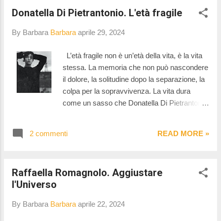
Donatella Di Pietrantonio. L'età fragile
By Barbara
Barbara
aprile 29, 2024
L’età fragile non è un’età della vita, è la vita
stessa. La memoria che non può nascondere
il dolore, la solitudine dopo la separazione, la
colpa per la sopravvivenza. La vita dura
come un sasso che Donatella Di Pietrantonio
riesce a levigare con le mani sicure della sua
scrittura. Con questa motivazione l'Amico
2 commenti
READ MORE »
della Domenica Vittorio Lingiardi ha proposto
questo libro al Premio Strega. In poche righe,
Lingiardi, è riuscito a sintetizzare
Raffaella Romagnolo. Aggiustare
perfettamente L'età fragile. a me servono
l'Universo
sicuramente un bel po' di parole in più.
Andiamo con ordine. All'origine di questo
By Barbara
Barbara
aprile 22, 2024
nuovo lavoro c'è un episodio di cronaca che