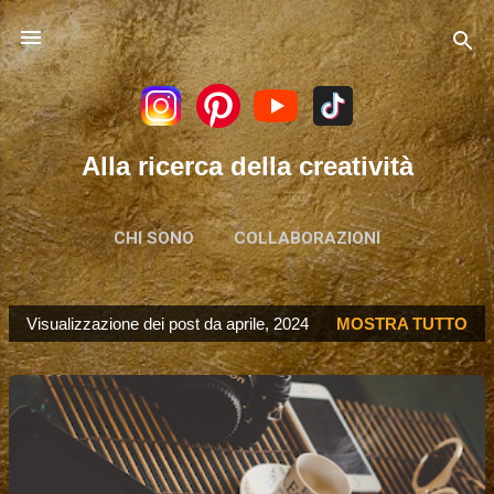
Passa ai contenuti principali
Alla ricerca della creatività
CHI SONO
COLLABORAZIONI
Visualizzazione dei post da aprile, 2024
MOSTRA TUTTO
P
o
s
t