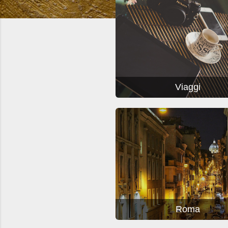
t
Viaggi
Roma