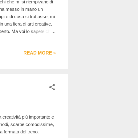
cchi che mi si riempivano di
i ha messo in mano un
apire di cosa si trattasse, mi
 una fiera di arti creative,
perto. Ma voi lo sapete che
ciechi,ipovedenti e autistici
ta cosa qui non ci avevo
READ MORE »
ome una specie di zona
ice Puntidivista che si
a creatività più importante e
omodi, scarpe comodissime,
la fermata del treno.