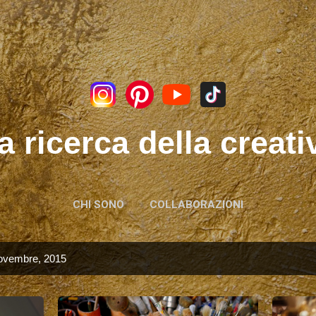
Passa ai contenuti principali
a ricerca della creati
CHI SONO
COLLABORAZIONI
novembre, 2015