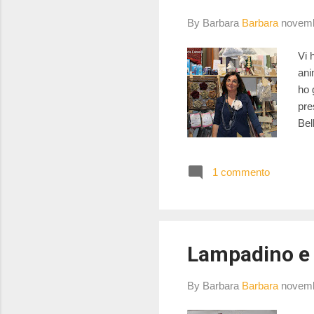
By Barbara
Barbara
novemb
Vi 
ani
ho 
pre
Bel
cuc
inte
1 commento
Lampadino e 
By Barbara
Barbara
novemb