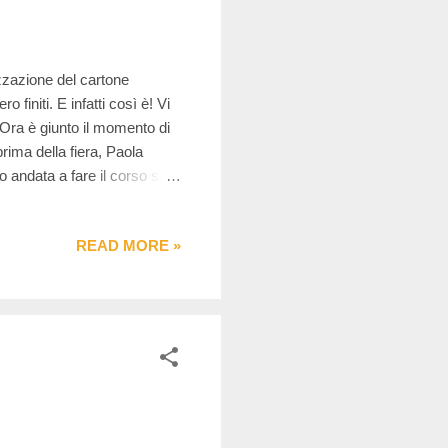
izzazione del cartone
 finiti. E infatti così è! Vi
 Ora è giunto il momento di
ima della fiera, Paola
 andata a fare il corso sul
nfatti è stata la prima
READ MORE »