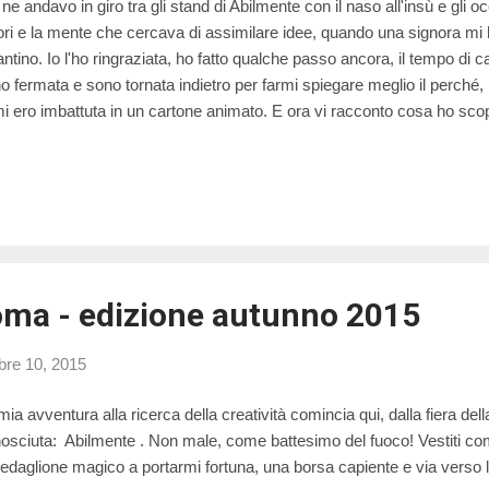
ne andavo in giro tra gli stand di Abilmente con il naso all'insù e gli o
ori e la mente che cercava di assimilare idee, quando una signora m
antino. Io l'ho ringraziata, ho fatto qualche passo ancora, il tempo di c
o fermata e sono tornata indietro per farmi spiegare meglio il perché, in
mi ero imbattuta in un cartone animato. E ora vi racconto cosa ho sco
 esistono cartoni animati accessibili a tutti i bambini? I bambini sordi, 
 riescono a seguire i cartoni animati che trasmettono in tv. Io a ques
a mai pensato. Insomma, io avevo considerato il cartone animato c
nca senza barriere. E invece non è così! Lo sanno bene alla casa editr
upa da anni della rielaborazione di testi e immagini da adattare ...
ma - edizione autunno 2015
re 10, 2015
mia avventura alla ricerca della creatività comincia qui, dalla fiera dell
osciuta: Abilmente . Non male, come battesimo del fuoco! Vestiti c
medaglione magico a portarmi fortuna, una borsa capiente e via verso 