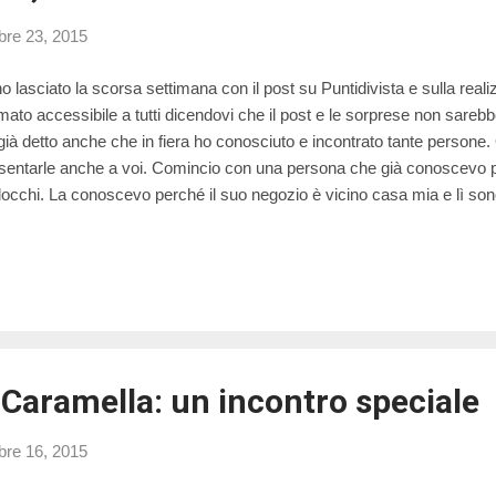
re 23, 2015
ho lasciato la scorsa settimana con il post su Puntidivista e sulla real
mato accessibile a tutti dicendovi che il post e le sorprese non sarebbero
già detto anche che in fiera ho conosciuto e incontrato tante persone.
sentarle anche a voi. Comincio con una persona che già conoscevo pr
locchi. La conoscevo perché il suo negozio è vicino casa mia e lì sono
ito patchwork e lì, il più delle volte, compro il materiale creativo (sua i
rvista che ho fatto in fiera).
Caramella: un incontro speciale
re 16, 2015