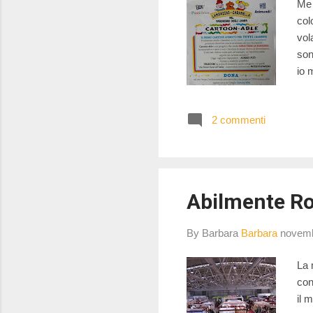
Me 
col
vol
son
io 
non
non
2 commenti
mic
fra
occ
Abilmente Ro
By Barbara
Barbara
novemb
La 
con
il 