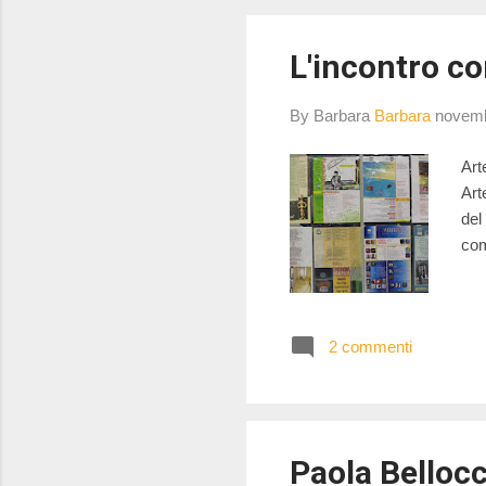
L'incontro co
By Barbara
Barbara
novemb
Art
Art
del
com
2 commenti
Paola Bellocc