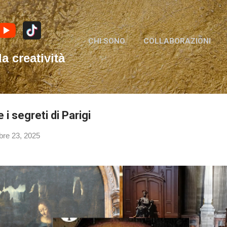
Passa ai contenuti principali
CHI SONO
COLLABORAZIONI
la creatività
 i segreti di Parigi
bre 23, 2025