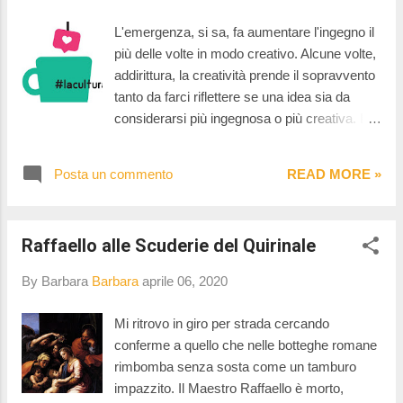
dei limiti soprattutto per quanto riguarda le
mostre temporanee. Le opere d'arte che
L'emergenza, si sa, fa aumentare l'ingegno il
sarebbero dovute andare in tour per l'Italia in
più delle volte in modo creativo. Alcune volte,
questa primavera ora sono bloccate in luoghi
addirittura, la creatività prende il sopravvento
non accessibili al pubblico; il loro viaggio è
tanto da farci riflettere se una idea sia da
stato bruscamente interrotto; i biglietti di
considerarsi più ingegnosa o più creativa. In
ingresso per vedere le mostre non sono mai
momenti come questi di pandemia, poi, il
stati staccati e in alcuni casi, per le mostre
tutto viene amplificato in modo incredibile.
più importanti e con molta affluenza di
Posta un commento
READ MORE »
Pare ci sia una corsa a far arrivare la cultura
pubblico, stanno partendo i ri...
in casa, a rendere fruibile l'arte da casa. E' in
questa corsa che spiccano idee geniali e
Raffaello alle Scuderie del Quirinale
latamente creative come quella dei Musei in
Comune di Roma. Vi avevo già raccontato
By Barbara
Barbara
aprile 06, 2020
della possibilità di fare visite virtuali di alcuni
tra i Musei in Comune . Oggi però vi voglio
Mi ritrovo in giro per strada cercando
raccontare di un'altra iniziativa, questa volta
conferme a quello che nelle botteghe romane
social, fatta di quiz, videoconferenze, stelle e
rimbomba senza sosta come un tamburo
archeologia. Vi ho incuriositi abbastanza?
impazzito. Il Maestro Raffaello è morto,
Bene! Allora è arrivato il momento di darvi un