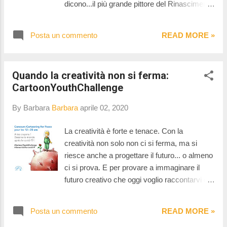
dicono...il più grande pittore del Rinascimento
calendario di appuntamenti imperdibili per il
non c'è più. Non c'è voce che smentisca la
mese di Aprile!
notizia, che viaggia sempre più lontano con
Posta un commento
READ MORE »
una velocità impressionante... Tutto sembra
fermarsi. Mi guardo in torno e penso a come
è ora la mia città, Roma, e a come sarebbe
Quando la creatività non si ferma:
potuta essere se la morte non avesse
CartoonYouthChallenge
fermato il lavoro del Maestro. E' il 6 aprile del
1520 e l'arte da oggi non sarà più la stessa.
By Barbara
Barbara
aprile 02, 2020
La creatività è forte e tenace. Con la
creatività non solo non ci si ferma, ma si
riesce anche a progettare il futuro... o almeno
ci si prova. E per provare a immaginare il
futuro creativo che oggi voglio raccontarvi di
una mia recente scoperta: Cartoon Youth
Callenge. Che cosa è? E' una campagna di
Posta un commento
READ MORE »
fumetti di stampa lanciata da Cartooning for