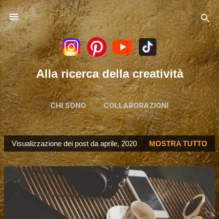
Passa ai contenuti principali
Alla ricerca della creatività
CHI SONO
COLLABORAZIONI
Visualizzazione dei post da aprile, 2020
MOSTRA TUTTO
P
o
s
t