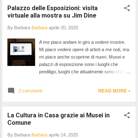
Palazzo delle Esposizioni: visita
virtuale alla mostra su Jim Dine
By Barbara
Barbara
aprile 20, 2020
A me piace andare in giro a vedere mostre.
Mi piace vedere opere di artisti a me noti, ma
mi piace anche scoprirne di nuovi. Musei e
palazzi di esposizione sono i luoghi che
prediligo, luoghi che attualmente sono chiusi
e chissà quando riapriranno. alcuni di questi
luoghi in questo particolarissimo momento
2 commenti
READ MORE »
storico si stanno riorganizzando e stanno
portando fuori dalle loro mura mostre e
collezioni rendendo fruibili le opere in essi
La Cultura in Casa grazie ai Musei in
custodite anche on line. Certo non è una
Comune
cosa complessa che richiede tempo per
essere ben organizzata e che comunque ha
By Barbara
Barbara
aprile 14, 2020