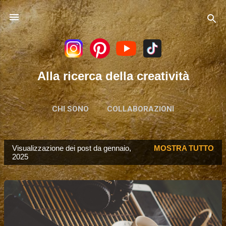
Passa ai contenuti principali
Alla ricerca della creatività
CHI SONO
COLLABORAZIONI
Visualizzazione dei post da gennaio,
MOSTRA TUTTO
P
2025
o
s
t