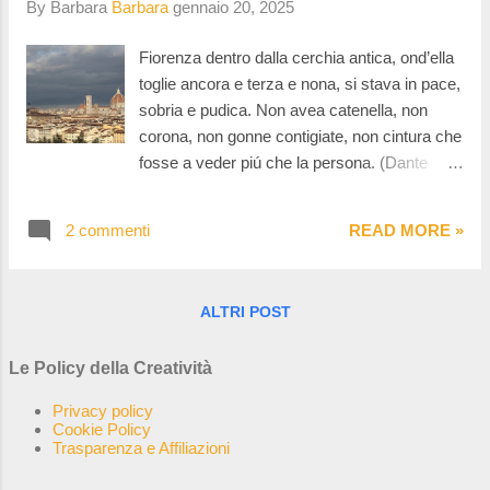
By Barbara
Barbara
gennaio 20, 2025
è la storia di una ragazza immigrata di
seconda generazione che cerca il proprio
Fiorenza dentro dalla cerchia antica, ond’ella
posto nel mondo. Gli va stretto il paese, con i
toglie ancora e terza e nona, si stava in pace,
pettegolezzi, le critiche, ma non è veramente
sobria e pudica. Non avea catenella, non
a casa neanche a Londra. E' una storia
corona, non gonne contigiate, non cintura che
emozionante piena di dolore e di speranza.
fosse a veder piú che la persona. (Dante
Una storia familiare basata sui ricordi e sulla
Alighieri) Il 2025 per quanto riguarda la
ricerca delle proprie origini. Dove sono le
ricerca della creatività è cominciato
nostre radici? Sono veramente nel nostro
2 commenti
READ MORE »
benissimo! Tre giorni e mezzo pieni per
luogo di n...
visitare una delle più belle città d'arte:
Firenze. Ho un sacco di cose da raccontarvi
ALTRI POST
e un sacco di posti da farvi vedere, ma voglio
fare la brava e cominciare dall'inizio,
Le Policy della Creatività
condividendo con voi il nostro itinerario e
dandovi qualche informazione turistica, che
Privacy policy
male non fa! Inizio subito con il dirvi che per
Cookie Policy
Trasparenza e Affiliazioni
noi la Firenze card è stata un acquisto
perfetto che ci ha permesso: di prenotare