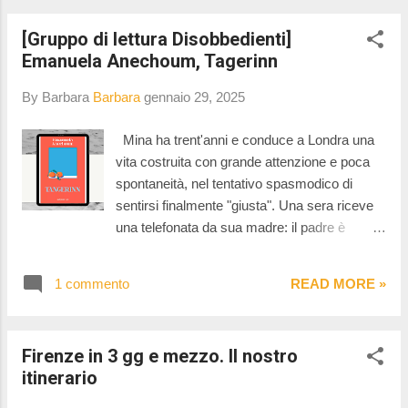
[Gruppo di lettura Disobbedienti]
Emanuela Anechoum, Tagerinn
By Barbara
Barbara
gennaio 29, 2025
Mina ha trent'anni e conduce a Londra una
vita costruita con grande attenzione e poca
spontaneità, nel tentativo spasmodico di
sentirsi finalmente "giusta". Una sera riceve
una telefonata da sua madre: il padre è
morto. Mina torna a casa per i funerali, ma
finisce per restare a lungo. Casa è la periferia
1 commento
READ MORE »
di un paese sul mare in cui suo padre gestiva
un piccolo bar sulla spiaggia frequentato per
lo più da immigrati. Omar aveva cercato con
Firenze in 3 gg e mezzo. Il nostro
quel bar di creare una piccola comunità per
itinerario
tutti coloro che non si sentivano accolti da
quella nuova terra. Quella che racconta Mina