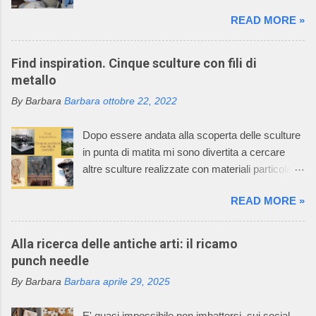
mondo incantato ci sono anche mani sapienti di
READ MORE »
artigiani, che lavorano i fili con la maglieria e con
l’uncinetto, creando dei deliziosi vestitini per
bambini. Questo mondo incantato è il sogno,
Find inspiration. Cinque sculture con fili di
avverato, della signora Graziella, che dal 1968
metallo
asseconda la sua passione per la maglieria e
By Barbara
Barbara
ottobre 22, 2022
per il mondo dei bambini. Oggi l’azienda della
signora Graziella, Il Neonato di Graziella , è
Dopo essere andata alla scoperta delle sculture
diventata leader nel settore “maglieria esterna
in punta di matita mi sono divertita a cercare
diminuita” e il suo mondo incantato ha
altre sculture realizzate con materiali particolari.
affascinato anche tutti i componenti della sua
Oggi vi racconto come un filo di metallo può
famiglia. La caratteristica della lavorazione dei
READ MORE »
diventare un'opera d'arte. Il mio racconto non
capi dell’azienda consiste nell’utilizzare
può non partire dalla materia prima: il metallo è
macchinari, che permettono di realizzare ogni
un elemento chimico caratterizzato da alto
Alla ricerca delle antiche arti: il ricamo
singolo pezzo del prodotto già nella taglia
potere riflettente, opacità alla luce, buona
punch needle
desiderata e non un rettangolo di maglia dal
conduttività termica ed elettrica, duttilità spesso
quale tagliare le varie parti per poi assemblarle.
By Barbara
Barbara
aprile 29, 2025
elevata. L’uso dei metalli, dalla produzione di
In questo Mondo Incantato è nata e cres...
oggetti di arte applicata alla creazione di opere
E' quasi impossibile non imbattersi, sui social,