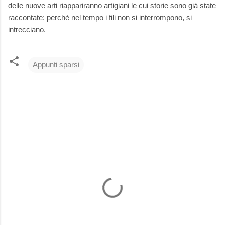
delle nuove arti riappariranno artigiani le cui storie sono già state
raccontate: perché nel tempo i fili non si interrompono, si
intrecciano.
Appunti sparsi
C
o
m
m
e
n
t
i