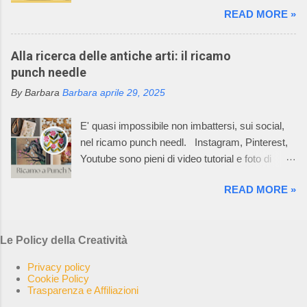
famiglia. La caratteristica della lavorazione dei
READ MORE »
diventare un'opera d'arte. Il mio racconto non
capi dell’azienda consiste nell’utilizzare
può non partire dalla materia prima: il metallo è
macchinari, che permettono di realizzare ogni
un elemento chimico caratterizzato da alto
Alla ricerca delle antiche arti: il ricamo
singolo pezzo del prodotto già nella taglia
potere riflettente, opacità alla luce, buona
punch needle
desiderata e non un rettangolo di maglia dal
conduttività termica ed elettrica, duttilità spesso
quale tagliare le varie parti per poi assemblarle.
By Barbara
Barbara
aprile 29, 2025
elevata. L’uso dei metalli, dalla produzione di
In questo Mondo Incantato è nata e cres...
oggetti di arte applicata alla creazione di opere
E' quasi impossibile non imbattersi, sui social,
aventi valore espressivo autonomo, è diffuso fin
nel ricamo punch needl. Instagram, Pinterest,
dalle civiltà più antiche. Le tecniche di
Youtube sono pieni di video tutorial e foto di
lavorazione sono elaborate in un lento processo,
ricami pazzeschi, bellissimi e, almeno così
che dalla più semplice lavorazione a freddo di
READ MORE »
sembra, facilissimi da realizzare. Oggi, la
lamine di metallo giunge alle tecniche di fusione,
bellezza e l'arte del punch needle, combinate
di notevole complessità esecutiva,
con la sua ricca storia di autosufficienza,
maggiormente impiegate, per la loro potenzialità
Le Policy della Creatività
creatività e slow craft, risuonano con una nuova
di espressione artistica, nella realizzazione di
generazione di ricamatrici. La rete è impazzita.
opere di scultura. Ho selezionato 5 opere, di
Privacy policy
I creativi di tutto il mondo stanno sperimentando
Cookie Policy
altrettanti artisti, che in qualche modo hann...
Trasparenza e Affiliazioni
le possibilità del punch needle, come hobby,
come attività o come arte realizzando cuscini,