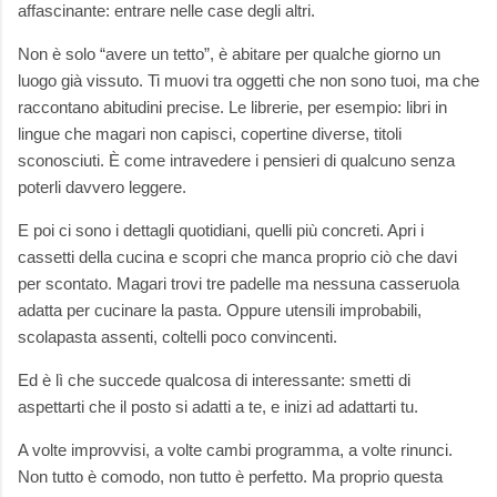
affascinante: entrare nelle case degli altri.
Non è solo “avere un tetto”, è abitare per qualche giorno un
luogo già vissuto. Ti muovi tra oggetti che non sono tuoi, ma che
raccontano abitudini precise. Le librerie, per esempio: libri in
lingue che magari non capisci, copertine diverse, titoli
sconosciuti. È come intravedere i pensieri di qualcuno senza
poterli davvero leggere.
E poi ci sono i dettagli quotidiani, quelli più concreti. Apri i
cassetti della cucina e scopri che manca proprio ciò che davi
per scontato. Magari trovi tre padelle ma nessuna casseruola
adatta per cucinare la pasta. Oppure utensili improbabili,
scolapasta assenti, coltelli poco convincenti.
Ed è lì che succede qualcosa di interessante: smetti di
aspettarti che il posto si adatti a te, e inizi ad adattarti tu.
A volte improvvisi, a volte cambi programma, a volte rinunci.
Non tutto è comodo, non tutto è perfetto. Ma proprio questa