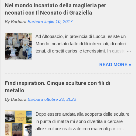
Nel mondo incantato della maglieria per
neonati con Il Neonato di Graziella
By Barbara
Barbara
luglio 10, 2017
Ad Altopascio, in provincia di Lucca, esiste un
Mondo Incantato fatto di fili intrecciati, di colori
tenui, di orsetti curiosi e tenerissimi. In questo
mondo incantato ci sono anche mani sapienti di
READ MORE »
artigiani, che lavorano i fili con la maglieria e con
l’uncinetto, creando dei deliziosi vestitini per
bambini. Questo mondo incantato è il sogno,
Find inspiration. Cinque sculture con fili di
avverato, della signora Graziella, che dal 1968
metallo
asseconda la sua passione per la maglieria e
By Barbara
Barbara
ottobre 22, 2022
per il mondo dei bambini. Oggi l’azienda della
signora Graziella, Il Neonato di Graziella , è
Dopo essere andata alla scoperta delle sculture
diventata leader nel settore “maglieria esterna
in punta di matita mi sono divertita a cercare
diminuita” e il suo mondo incantato ha
altre sculture realizzate con materiali particolari.
affascinato anche tutti i componenti della sua
Oggi vi racconto come un filo di metallo può