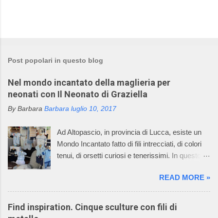
Post popolari in questo blog
Nel mondo incantato della maglieria per
neonati con Il Neonato di Graziella
By Barbara
Barbara
luglio 10, 2017
Ad Altopascio, in provincia di Lucca, esiste un
Mondo Incantato fatto di fili intrecciati, di colori
tenui, di orsetti curiosi e tenerissimi. In questo
mondo incantato ci sono anche mani sapienti di
READ MORE »
artigiani, che lavorano i fili con la maglieria e con
l’uncinetto, creando dei deliziosi vestitini per
bambini. Questo mondo incantato è il sogno,
Find inspiration. Cinque sculture con fili di
avverato, della signora Graziella, che dal 1968