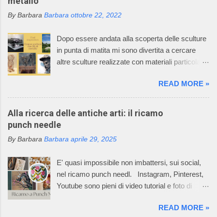
metallo
asseconda la sua passione per la maglieria e
By Barbara
Barbara
ottobre 22, 2022
per il mondo dei bambini. Oggi l’azienda della
signora Graziella, Il Neonato di Graziella , è
Dopo essere andata alla scoperta delle sculture
diventata leader nel settore “maglieria esterna
in punta di matita mi sono divertita a cercare
diminuita” e il suo mondo incantato ha
altre sculture realizzate con materiali particolari.
affascinato anche tutti i componenti della sua
Oggi vi racconto come un filo di metallo può
famiglia. La caratteristica della lavorazione dei
READ MORE »
diventare un'opera d'arte. Il mio racconto non
capi dell’azienda consiste nell’utilizzare
può non partire dalla materia prima: il metallo è
macchinari, che permettono di realizzare ogni
un elemento chimico caratterizzato da alto
Alla ricerca delle antiche arti: il ricamo
singolo pezzo del prodotto già nella taglia
potere riflettente, opacità alla luce, buona
punch needle
desiderata e non un rettangolo di maglia dal
conduttività termica ed elettrica, duttilità spesso
quale tagliare le varie parti per poi assemblarle.
By Barbara
Barbara
aprile 29, 2025
elevata. L’uso dei metalli, dalla produzione di
In questo Mondo Incantato è nata e cres...
oggetti di arte applicata alla creazione di opere
E' quasi impossibile non imbattersi, sui social,
aventi valore espressivo autonomo, è diffuso fin
nel ricamo punch needl. Instagram, Pinterest,
dalle civiltà più antiche. Le tecniche di
Youtube sono pieni di video tutorial e foto di
lavorazione sono elaborate in un lento processo,
ricami pazzeschi, bellissimi e, almeno così
che dalla più semplice lavorazione a freddo di
READ MORE »
sembra, facilissimi da realizzare. Oggi, la
lamine di metallo giunge alle tecniche di fusione,