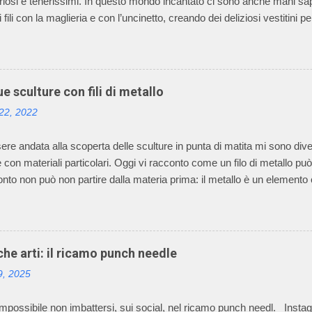
uriosi e tenerissimi. In questo mondo incantato ci sono anche mani sapie
i fili con la maglieria e con l’uncinetto, creando dei deliziosi vestitin
 è il sogno, avverato, della signora Graziella, che dal 1968 asseconda
 e per il mondo dei bambini. Oggi l’azienda della signora Graziella, Il 
 leader nel settore “maglieria esterna diminuita” e il suo mondo incan
omponenti della sua famiglia. La caratteristica della lavorazione dei cap
e sculture con fili di metallo
izzare macchinari, che permettono di realizzare ogni singolo pezzo del p
 22, 2022
a e non un rettangolo di maglia dal quale tagliare le varie parti per po
antato è nata e cres...
re andata alla scoperta delle sculture in punta di matita mi sono diver
e con materiali particolari. Oggi vi racconto come un filo di metallo può
nto non può non partire dalla materia prima: il metallo è un elemento
e riflettente, opacità alla luce, buona conduttività termica ed elettrica, 
metalli, dalla produzione di oggetti di arte applicata alla creazione di 
o autonomo, è diffuso fin dalle civiltà più antiche. Le tecniche di lavo
cesso, che dalla più semplice lavorazione a freddo di lamine di metallo
iche arti: il ricamo punch needle
di notevole complessità esecutiva, maggiormente impiegate, per la loro
9, 2025
e artistica, nella realizzazione di opere di scultura. Ho selezionato 5 op
alche modo hann...
impossibile non imbattersi, sui social, nel ricamo punch needl. Insta