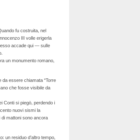
Quando fu costruita, nel
nnocenzo III volle erigerla
spesso accade qui — sulle
o.
 sopra un monumento romano,
ente da essere chiamata “Torre
vano che fosse visibile da
i Conti si piegò, perdendo i
icento nuovi sismi la
ci di mattoni sono ancora
to: un residuo d’altro tempo,