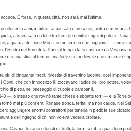
accade. E forse, in questa città, non sarà mai l’ultima.
ù di ottocento anni, in bilico tra passato e presente, pietra e memoria. 
ieta, attraversata da lotte tra famiglie nobili e sogni di potere. Papa I
onti, a guardia del rione Monti, su un terreno che poggiava — come 
o: l’esedra del Foro della Pace, il tempio fatto costruire da Vespasian
a torre era una sfida al tempo: una fortezza medievale che cresceva
glio.
alta più di cinquanta metri, rivestita di travertino lucente, così impon
I Conti, che con Innocenzo III toccavano l’apice del loro potere, vole
rchio di pietra nel paesaggio di cupole e campanili.
348 — lo stesso che rovinò tante chiese e abbatté torri — e la Torre de
on tornò mai più com’era. Rimase tronca, ferita, ma non cadde. Nel Se
cero aggiungere enormi contrafforti per tenerla in piedi: le sue cicatri
a paura e dell’ingegno di chi non voleva vederla crollare.
a Cavour, tra auto e turisti distratti, la torre sembra quasi fuori pos