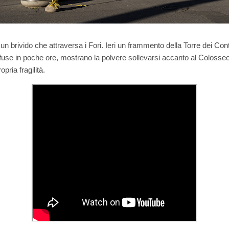
 brivido che attraversa i Fori. Ieri un frammento della Torre dei Conti 
iffuse in poche ore, mostrano la polvere sollevarsi accanto al Colo
pria fragilità.