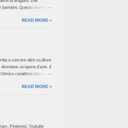
nti di artigiani, che
i per bambini. Questo mondo
 la sua passione per la
READ MORE »
Neonato di Graziella , è
tato ha affascinato anche
i dell’azienda consiste
rodotto già nella taglia
i assemblarle. In questo
tita a cercare altre sculture
 diventare un'opera d'arte. Il
 chimico caratterizzato da
duttilità spesso elevata.
READ MORE »
opere aventi valore
razione sono elaborate in un
 giunge alle tecniche di
 potenzialità di
ere, di altrettanti artisti,
gram, Pinterest, Youtube