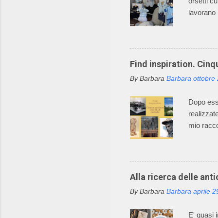
orsetti c
lavorano 
incantato
maglieria
diventata
tutti i c
Find inspiration. Cinqu
nell’util
By Barbara
Barbara
ottobre
desiderat
Mondo Inc
Dopo esse
realizzat
mio racco
alto poter
L’uso dei 
espressiv
lento pro
Alla ricerca delle ant
fusione, 
By Barbara
Barbara
aprile 2
espression
che in qu
E' quasi 