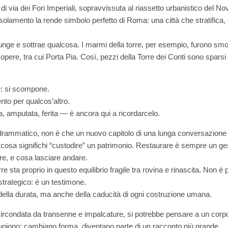
di via dei Fori Imperiali, sopravvissuta al riassetto urbanistico del N
solamento la rende simbolo perfetto di Roma: una città che stratifica
unge e sottrae qualcosa. I marmi della torre, per esempio, furono smo
tre opere, tra cui Porta Pia. Così, pezzi della Torre dei Conti sono spars
: si scompone.
nto per qualcos’altro.
ta, amputata, ferita — è ancora qui a ricordarcelo.
pur drammatico, non è che un nuovo capitolo di una lunga conversazione t
cosa significhi “custodire” un patrimonio. Restaurare è sempre un g
re, e cosa lasciare andare.
re sta proprio in questo equilibrio fragile tra rovina e rinascita. Non è
strategico: è un testimone.
ella durata, ma anche della caducità di ogni costruzione umana.
ircondata da transenne e impalcature, si potrebbe pensare a un corp
oiono: cambiano forma, diventano parte di un racconto più grande.