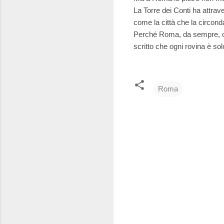
La Torre dei Conti ha attrav
come la città che la circond
Perché Roma, da sempre, ca
scritto che ogni rovina è solo 
Roma
C
o
m
m
e
n
t
i