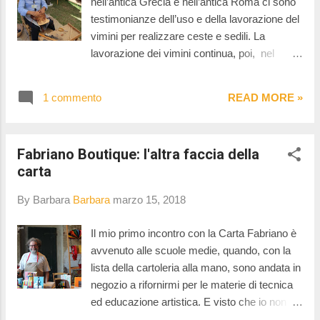
nell’antica Grecia e nell’antica Roma ci sono
sprigionano poi di notte con il buio. Ho
testimonianze dell’uso e della lavorazione del
scoperto soprattutto, che dalla passione per il
vimini per realizzare ceste e sedili. La
proprio lavoro può nascere una famiglia.
lavorazione dei vimini continua, poi, nel
Ringrazio infinitamente Elena D’Atti per la
Medioevo e nell'età moderna e la sua
nostra chiacchierata.
importanza è dimostrata dal costituirsi di
1 commento
READ MORE »
corporazioni di quest'arte; nel Settecento il
panieraio italiano eccelle per finezza e buon
gusto di prodotti. In Italia l’arte dell’intreccio è
Fabriano Boutique: l'altra faccia della
tipica del paese di Mogliano. Complementare
carta
al lavoro dei campi fin dall’800 e poi
prevalente con la lavorazione del giunco e del
By Barbara
Barbara
marzo 15, 2018
vimine, è ancora parzialmente presente, in
particolare per quanto riguarda l’utilizzo del
Il mio primo incontro con la Carta Fabriano è
midollino. Il salto di qualità si è avuto con
avvenuto alle scuole medie, quando, con la
l’introduzione di altri materiali, importati
lista della cartoleria alla mano, sono andata in
dall’Asia, quali la canna di bambù in tutte le
negozio a rifornirmi per le materie di tecnica
diversificazioni tipo malacca, rattan,
ed educazione artistica. E visto che io non
borgogna, manao e manila. Ad Artigianato e
sono mai stata una grande disegnatrice, la