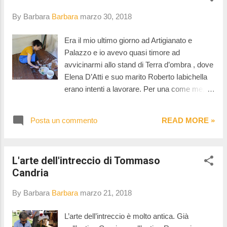
By Barbara
Barbara
marzo 30, 2018
Era il mio ultimo giorno ad Artigianato e
Palazzo e io avevo quasi timore ad
avvicinarmi allo stand di Terra d’ombra , dove
Elena D’Atti e suo marito Roberto Iabichella
erano intenti a lavorare. Per una come me,
che non è capace di disegnare e di tenere in
mano un pennello, è sempre un mistero
Posta un commento
READ MORE »
come da niente, da un muro bianco, possano
nascere tali meraviglie. Quindi sono rimasta
un po’ in disparte a guardare e a sognare e
L'arte dell'intreccio di Tommaso
poi ho preso il coraggio a due mani, mi sono
Candria
avvicinata e ho rotto l’incantesimo. Devo dire
che ne è proprio valsa la pena! Ho scoperto,
By Barbara
Barbara
marzo 21, 2018
ad esempio, che la tecnica dell’affresco è
ancora oggi utilizzata o che alcune terre,
L’arte dell’intreccio è molto antica. Già
dopo aver assorbito la luce di giorno, la