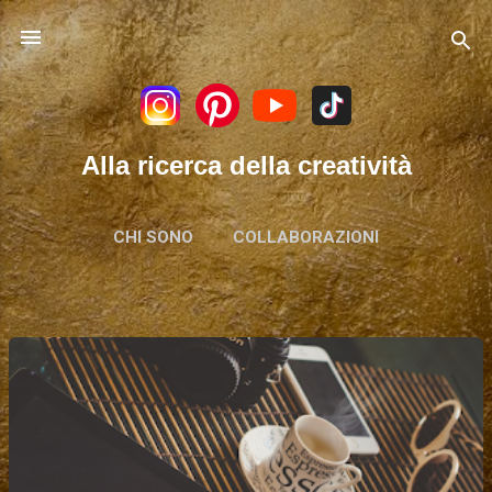
Passa ai contenuti principali
Alla ricerca della creatività
CHI SONO
COLLABORAZIONI
P
o
s
t