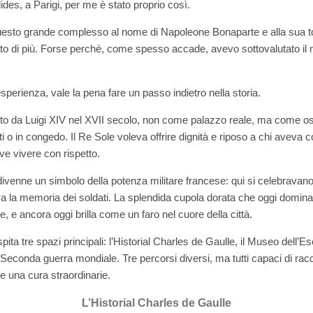
ides, a Parigi, per me è stato proprio così.
esto grande complesso al nome di Napoleone Bonaparte e alla sua
olto di più. Forse perché, come spesso accade, avevo sottovalutato il
esperienza, vale la pena fare un passo indietro nella storia.
luto da Luigi XIV nel XVII secolo, non come palazzo reale, ma come o
iti o in congedo. Il Re Sole voleva offrire dignità e riposo a chi aveva 
ve vivere con rispetto.
ivenne un simbolo della potenza militare francese: qui si celebravano l
va la memoria dei soldati. La splendida cupola dorata che oggi domina
e, e ancora oggi brilla come un faro nel cuore della città.
pita tre spazi principali: l’Historial Charles de Gaulle, il Museo dell’
Seconda guerra mondiale. Tre percorsi diversi, ma tutti capaci di racc
e una cura straordinarie.
L’Historial Charles de Gaulle