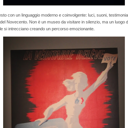
uesto con un linguaggio moderno e coinvolgente: luci, suoni, testimoni
 del Novecento. Non è un museo da visitare in silenzio, ma un luogo da
rale si intrecciano creando un percorso emozionante.