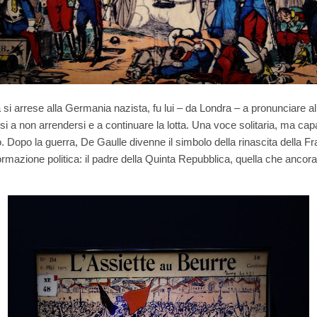
si arrese alla Germania nazista, fu lui – da Londra – a pronunciare al
esi a non arrendersi e a continuare la lotta. Una voce solitaria, ma ca
 Dopo la guerra, De Gaulle divenne il simbolo della rinascita della Franc
rmazione politica: il padre della Quinta Repubblica, quella che ancora 