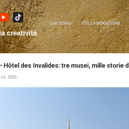
Passa ai contenuti principali
CHI SONO
COLLABORAZIONI
la creatività
 – Hôtel des Invalides: tre musei, mille storie
 14, 2025