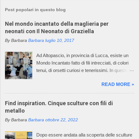
Post popolari in questo blog
Nel mondo incantato della maglieria per
neonati con Il Neonato di Graziella
By Barbara
Barbara
luglio 10, 2017
Ad Altopascio, in provincia di Lucca, esiste un
Mondo Incantato fatto di fili intrecciati, di colori
tenui, di orsetti curiosi e tenerissimi. In questo
mondo incantato ci sono anche mani sapienti di
READ MORE »
artigiani, che lavorano i fili con la maglieria e con
l’uncinetto, creando dei deliziosi vestitini per
bambini. Questo mondo incantato è il sogno,
Find inspiration. Cinque sculture con fili di
avverato, della signora Graziella, che dal 1968
metallo
asseconda la sua passione per la maglieria e
By Barbara
Barbara
ottobre 22, 2022
per il mondo dei bambini. Oggi l’azienda della
signora Graziella, Il Neonato di Graziella , è
Dopo essere andata alla scoperta delle sculture
diventata leader nel settore “maglieria esterna