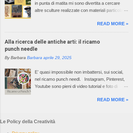
in punta di matita mi sono divertita a cercare
diminuita” e il suo mondo incantato ha
altre sculture realizzate con materiali particolari.
affascinato anche tutti i componenti della sua
Oggi vi racconto come un filo di metallo può
famiglia. La caratteristica della lavorazione dei
READ MORE »
diventare un'opera d'arte. Il mio racconto non
capi dell’azienda consiste nell’utilizzare
può non partire dalla materia prima: il metallo è
macchinari, che permettono di realizzare ogni
un elemento chimico caratterizzato da alto
Alla ricerca delle antiche arti: il ricamo
singolo pezzo del prodotto già nella taglia
potere riflettente, opacità alla luce, buona
punch needle
desiderata e non un rettangolo di maglia dal
conduttività termica ed elettrica, duttilità spesso
quale tagliare le varie parti per poi assemblarle.
By Barbara
Barbara
aprile 29, 2025
elevata. L’uso dei metalli, dalla produzione di
In questo Mondo Incantato è nata e cres...
oggetti di arte applicata alla creazione di opere
E' quasi impossibile non imbattersi, sui social,
aventi valore espressivo autonomo, è diffuso fin
nel ricamo punch needl. Instagram, Pinterest,
dalle civiltà più antiche. Le tecniche di
Youtube sono pieni di video tutorial e foto di
lavorazione sono elaborate in un lento processo,
ricami pazzeschi, bellissimi e, almeno così
che dalla più semplice lavorazione a freddo di
READ MORE »
sembra, facilissimi da realizzare. Oggi, la
lamine di metallo giunge alle tecniche di fusione,
bellezza e l'arte del punch needle, combinate
di notevole complessità esecutiva,
con la sua ricca storia di autosufficienza,
maggiormente impiegate, per la loro potenzialità
Le Policy della Creatività
creatività e slow craft, risuonano con una nuova
di espressione artistica, nella realizzazione di
generazione di ricamatrici. La rete è impazzita.
opere di scultura. Ho selezionato 5 opere, di