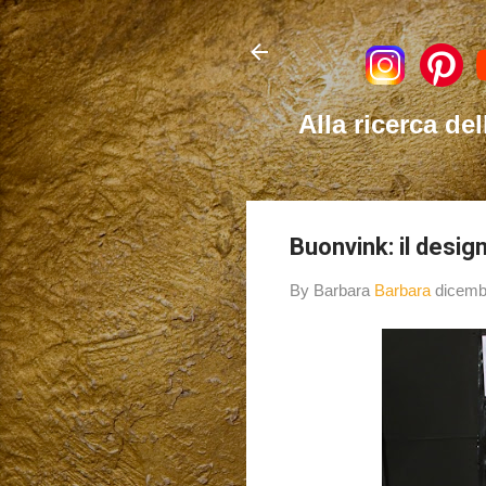
Alla ricerca del
Buonvink: il design
By Barbara
Barbara
dicemb