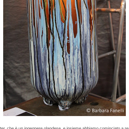
ter, che è un ingegnere olandese, e insieme abbiamo cominciato a rea