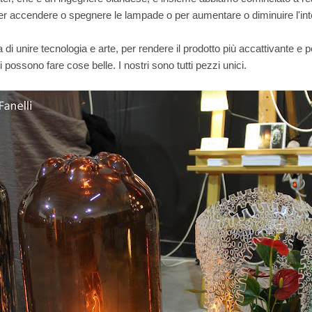
per accendere o spegnere le lampade o per aumentare o diminuire l'inte
 di unire tecnologia e arte, per rendere il prodotto più accattivante e p
 possono fare cose belle. I nostri sono tutti pezzi unici.