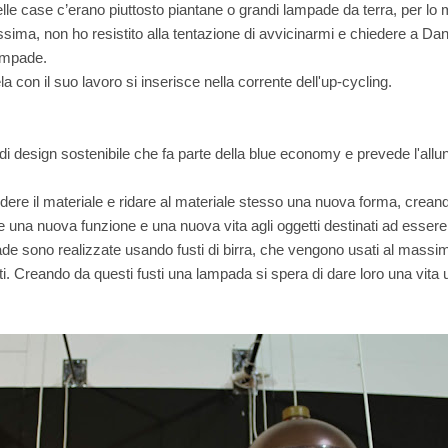
Nelle case c’erano piuttosto piantane o grandi lampade da terra, per l
sima, non ho resistito alla tentazione di avvicinarmi e chiedere a Da
lampade.
 con il suo lavoro si inserisce nella corrente dell'up-cycling.
di design sostenibile che fa parte della blue economy e prevede l'allu
ondere il materiale e ridare al materiale stesso una nuova forma, crean
re una nuova funzione e una nuova vita agli oggetti destinati ad essere 
de sono realizzate usando fusti di birra, che vengono usati al massi
i. Creando da questi fusti una lampada si spera di dare loro una vita u