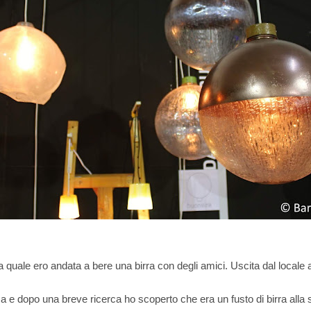
uale ero andata a bere una birra con degli amici. Uscita dal locale avev
sa e dopo una breve ricerca ho scoperto che era un fusto di birra alla spin