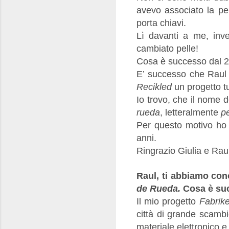
avevo associato la pell
porta chiavi.
Lì davanti a me, invec
cambiato pelle!
Cosa è successo dal 
E’ successo che Raul 
Recikled
un progetto t
Io trovo, che il nome 
rueda
, letteralmente
pe
Per questo motivo ho d
anni.
Ringrazio Giulia e Rau
Raul, ti abbiamo c
de Rueda.
Cosa è su
Il mio progetto
Fabrik
città di grande scambio
materiale elettronico e