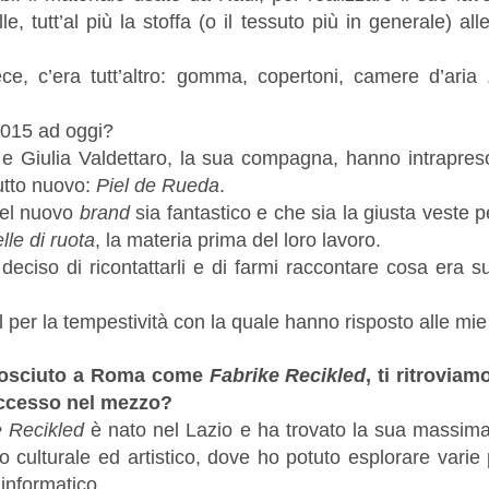
e, tutt’al più la stoffa (o il tessuto più in generale) alle
e, c’era tutt’altro: gomma, copertoni, camere d’aria .
2015 ad oggi?
e Giulia Valdettaro, la sua compagna, hanno intrapreso
utto nuovo:
Piel de Rueda
.
del nuovo
brand
sia fantastico e che sia la giusta veste pe
lle di ruota
, la materia prima del loro lavoro.
eciso di ricontattarli e di farmi raccontare cosa era su
l per la tempestività con la quale hanno risposto alle m
onosciuto a Roma come
Fabrike Recikled
, ti ritrovi
ccesso nel mezzo?
e Recikled
è nato nel Lazio e ha trovato la sua massim
 culturale ed artistico, dove ho potuto esplorare varie po
 informatico.