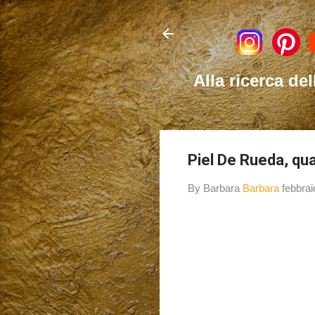
Alla ricerca del
Piel De Rueda, qua
By Barbara
Barbara
febbrai