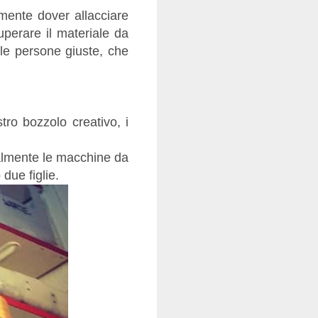
mente dover allacciare
uperare il materiale da
o le persone giuste, che
tro bozzolo creativo, i
almente le macchine da
due figlie.