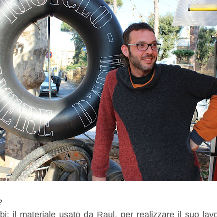
?
i: il materiale usato da Raul, per realizzare il suo lav