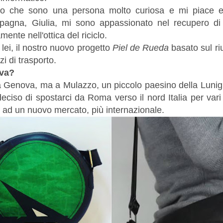
to che sono una persona molto curiosa e mi piace es
agna, Giulia, mi sono appassionato nel recupero di a
ente nell'ottica del riciclo.
 lei, il nostro nuovo progetto
Piel de Rueda
basato sul riu
i di trasporto.
ova?
a Genova, ma a Mulazzo, un piccolo paesino della Lunigi
ciso di spostarci da Roma verso il nord Italia per vari m
i ad un nuovo mercato, più internazionale.