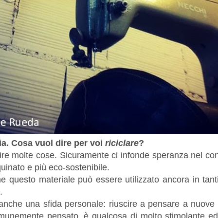
ia. Cosa vuol dire per voi
riciclare
?
ire molte cose. Sicuramente ci infonde speranza nel con
inato e più eco-sostenibile.
e questo materiale può essere utilizzato ancora in tant
.
è anche una sfida personale: riuscire a pensare a nuove 
omunemente pensato, è qualcosa di molto stimolante ed 