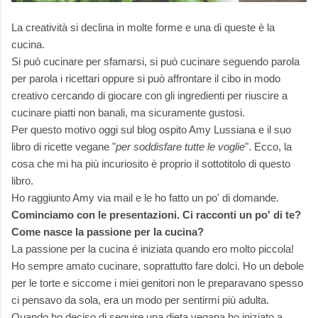
La creatività si declina in molte forme e una di queste è la
cucina.
Si può cucinare per sfamarsi, si può cucinare seguendo parola
per parola i ricettari oppure si può affrontare il cibo in modo
creativo cercando di giocare con gli ingredienti per riuscire a
cucinare piatti non banali, ma sicuramente gustosi.
Per questo motivo oggi sul blog ospito Amy Lussiana e il suo
libro di ricette vegane "
per soddisfare tutte le voglie
". Ecco, la
cosa che mi ha più incuriosito è proprio il sottotitolo di questo
libro.
Ho raggiunto Amy via mail e le ho fatto un po' di domande.
Cominciamo con le presentazioni. Ci racconti un po' di te?
Come nasce la passione per la cucina?
La passione per la cucina é iniziata quando ero molto piccola!
Ho sempre amato cucinare, soprattutto fare dolci. Ho un debole
per le torte e siccome i miei genitori non le preparavano spesso
ci pensavo da sola, era un modo per sentirmi più adulta.
Quando ho deciso di seguire una dieta vegana ho iniziato a