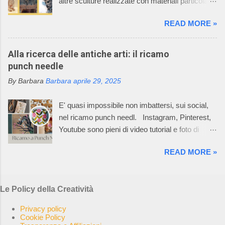
altre sculture realizzate con materiali particolari.
affascinato anche tutti i componenti della sua
Oggi vi racconto come un filo di metallo può
famiglia. La caratteristica della lavorazione dei
READ MORE »
diventare un'opera d'arte. Il mio racconto non
capi dell’azienda consiste nell’utilizzare
può non partire dalla materia prima: il metallo è
macchinari, che permettono di realizzare ogni
un elemento chimico caratterizzato da alto
Alla ricerca delle antiche arti: il ricamo
singolo pezzo del prodotto già nella taglia
potere riflettente, opacità alla luce, buona
punch needle
desiderata e non un rettangolo di maglia dal
conduttività termica ed elettrica, duttilità spesso
quale tagliare le varie parti per poi assemblarle.
By Barbara
Barbara
aprile 29, 2025
elevata. L’uso dei metalli, dalla produzione di
In questo Mondo Incantato è nata e cres...
oggetti di arte applicata alla creazione di opere
E' quasi impossibile non imbattersi, sui social,
aventi valore espressivo autonomo, è diffuso fin
nel ricamo punch needl. Instagram, Pinterest,
dalle civiltà più antiche. Le tecniche di
Youtube sono pieni di video tutorial e foto di
lavorazione sono elaborate in un lento processo,
ricami pazzeschi, bellissimi e, almeno così
che dalla più semplice lavorazione a freddo di
READ MORE »
sembra, facilissimi da realizzare. Oggi, la
lamine di metallo giunge alle tecniche di fusione,
bellezza e l'arte del punch needle, combinate
di notevole complessità esecutiva,
con la sua ricca storia di autosufficienza,
maggiormente impiegate, per la loro potenzialità
Le Policy della Creatività
creatività e slow craft, risuonano con una nuova
di espressione artistica, nella realizzazione di
generazione di ricamatrici. La rete è impazzita.
opere di scultura. Ho selezionato 5 opere, di
Privacy policy
I creativi di tutto il mondo stanno sperimentando
Cookie Policy
altrettanti artisti, che in qualche modo hann...