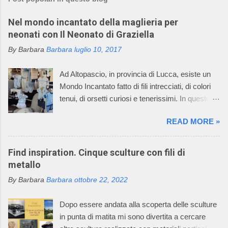
a
u
Nel mondo incantato della maglieria per
n
c
neonati con Il Neonato di Graziella
o
m
By Barbara
Barbara
luglio 10, 2017
m
e
Ad Altopascio, in provincia di Lucca, esiste un
n
t
Mondo Incantato fatto di fili intrecciati, di colori
o
tenui, di orsetti curiosi e tenerissimi. In questo
mondo incantato ci sono anche mani sapienti di
READ MORE »
artigiani, che lavorano i fili con la maglieria e con
l’uncinetto, creando dei deliziosi vestitini per
bambini. Questo mondo incantato è il sogno,
Find inspiration. Cinque sculture con fili di
avverato, della signora Graziella, che dal 1968
metallo
asseconda la sua passione per la maglieria e
By Barbara
Barbara
ottobre 22, 2022
per il mondo dei bambini. Oggi l’azienda della
signora Graziella, Il Neonato di Graziella , è
Dopo essere andata alla scoperta delle sculture
diventata leader nel settore “maglieria esterna
in punta di matita mi sono divertita a cercare
diminuita” e il suo mondo incantato ha