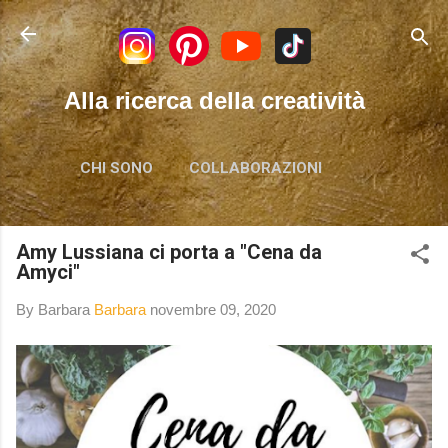
Passa ai contenuti principali
Alla ricerca della creatività
CHI SONO
COLLABORAZIONI
Amy Lussiana ci porta a "Cena da
Amyci"
By Barbara
Barbara
novembre 09, 2020