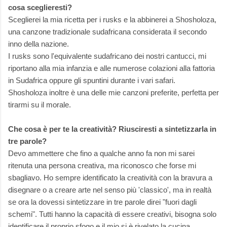
cosa sceglieresti?
Sceglierei la mia ricetta per i rusks e la abbinerei a Shosholoza,
una canzone tradizionale sudafricana considerata il secondo
inno della nazione.
I rusks sono l'equivalente sudafricano dei nostri cantucci, mi
riportano alla mia infanzia e alle numerose colazioni alla fattoria
in Sudafrica oppure gli spuntini durante i vari safari.
Shosholoza inoltre è una delle mie canzoni preferite, perfetta per
tirarmi su il morale.
Che cosa è per te la creatività? Riusciresti a sintetizzarla in
tre parole?
Devo ammettere che fino a qualche anno fa non mi sarei
ritenuta una persona creativa, ma riconosco che forse mi
sbagliavo. Ho sempre identificato la creatività con la bravura a
disegnare o a creare arte nel senso più 'classico', ma in realtà
se ora la dovessi sintetizzare in tre parole direi "fuori dagli
schemi". Tutti hanno la capacità di essere creativi, bisogna solo
identificare il proprio sfogo e il mio si è rivelato la cucina.