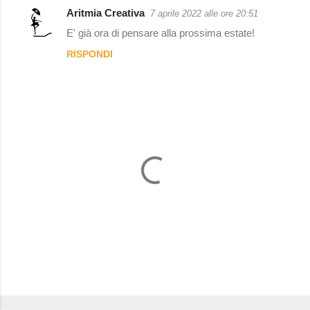
Aritmia Creativa
7 aprile 2022 alle ore 20:51
C
E' già ora di pensare alla prossima estate!
o
RISPONDI
m
m
e
n
t
i
P
o