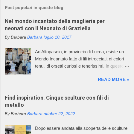
s
t
Post popolari in questo blog
a
u
Nel mondo incantato della maglieria per
n
c
neonati con Il Neonato di Graziella
o
m
By Barbara
Barbara
luglio 10, 2017
m
e
Ad Altopascio, in provincia di Lucca, esiste un
n
t
Mondo Incantato fatto di fili intrecciati, di colori
o
tenui, di orsetti curiosi e tenerissimi. In questo
mondo incantato ci sono anche mani sapienti di
READ MORE »
artigiani, che lavorano i fili con la maglieria e con
l’uncinetto, creando dei deliziosi vestitini per
bambini. Questo mondo incantato è il sogno,
Find inspiration. Cinque sculture con fili di
avverato, della signora Graziella, che dal 1968
metallo
asseconda la sua passione per la maglieria e
By Barbara
Barbara
ottobre 22, 2022
per il mondo dei bambini. Oggi l’azienda della
signora Graziella, Il Neonato di Graziella , è
Dopo essere andata alla scoperta delle sculture
diventata leader nel settore “maglieria esterna