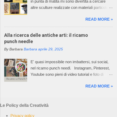
in punta di matita mi sono divertita a cercare
diminuita” e il suo mondo incantato ha
altre sculture realizzate con materiali particolari.
affascinato anche tutti i componenti della sua
Oggi vi racconto come un filo di metallo può
famiglia. La caratteristica della lavorazione dei
READ MORE »
diventare un'opera d'arte. Il mio racconto non
capi dell’azienda consiste nell’utilizzare
può non partire dalla materia prima: il metallo è
macchinari, che permettono di realizzare ogni
un elemento chimico caratterizzato da alto
Alla ricerca delle antiche arti: il ricamo
singolo pezzo del prodotto già nella taglia
potere riflettente, opacità alla luce, buona
punch needle
desiderata e non un rettangolo di maglia dal
conduttività termica ed elettrica, duttilità spesso
quale tagliare le varie parti per poi assemblarle.
By Barbara
Barbara
aprile 29, 2025
elevata. L’uso dei metalli, dalla produzione di
In questo Mondo Incantato è nata e cres...
oggetti di arte applicata alla creazione di opere
E' quasi impossibile non imbattersi, sui social,
aventi valore espressivo autonomo, è diffuso fin
nel ricamo punch needl. Instagram, Pinterest,
dalle civiltà più antiche. Le tecniche di
Youtube sono pieni di video tutorial e foto di
lavorazione sono elaborate in un lento processo,
ricami pazzeschi, bellissimi e, almeno così
che dalla più semplice lavorazione a freddo di
READ MORE »
sembra, facilissimi da realizzare. Oggi, la
lamine di metallo giunge alle tecniche di fusione,
bellezza e l'arte del punch needle, combinate
di notevole complessità esecutiva,
con la sua ricca storia di autosufficienza,
maggiormente impiegate, per la loro potenzialità
Le Policy della Creatività
creatività e slow craft, risuonano con una nuova
di espressione artistica, nella realizzazione di
generazione di ricamatrici. La rete è impazzita.
opere di scultura. Ho selezionato 5 opere, di
Privacy policy