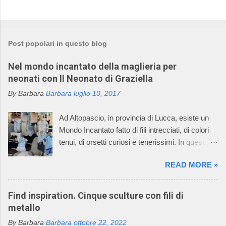
P
o
s
t
Post popolari in questo blog
a
u
Nel mondo incantato della maglieria per
n
c
neonati con Il Neonato di Graziella
o
m
By Barbara
Barbara
luglio 10, 2017
m
e
Ad Altopascio, in provincia di Lucca, esiste un
n
t
Mondo Incantato fatto di fili intrecciati, di colori
o
tenui, di orsetti curiosi e tenerissimi. In questo
mondo incantato ci sono anche mani sapienti di
READ MORE »
artigiani, che lavorano i fili con la maglieria e con
l’uncinetto, creando dei deliziosi vestitini per
bambini. Questo mondo incantato è il sogno,
Find inspiration. Cinque sculture con fili di
avverato, della signora Graziella, che dal 1968
metallo
asseconda la sua passione per la maglieria e
By Barbara
Barbara
ottobre 22, 2022