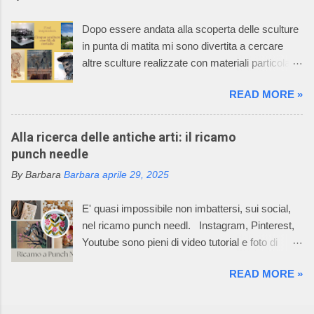
per il mondo dei bambini. Oggi l’azienda della
signora Graziella, Il Neonato di Graziella , è
Dopo essere andata alla scoperta delle sculture
diventata leader nel settore “maglieria esterna
in punta di matita mi sono divertita a cercare
diminuita” e il suo mondo incantato ha
altre sculture realizzate con materiali particolari.
affascinato anche tutti i componenti della sua
Oggi vi racconto come un filo di metallo può
famiglia. La caratteristica della lavorazione dei
READ MORE »
diventare un'opera d'arte. Il mio racconto non
capi dell’azienda consiste nell’utilizzare
può non partire dalla materia prima: il metallo è
macchinari, che permettono di realizzare ogni
un elemento chimico caratterizzato da alto
Alla ricerca delle antiche arti: il ricamo
singolo pezzo del prodotto già nella taglia
potere riflettente, opacità alla luce, buona
punch needle
desiderata e non un rettangolo di maglia dal
conduttività termica ed elettrica, duttilità spesso
quale tagliare le varie parti per poi assemblarle.
By Barbara
Barbara
aprile 29, 2025
elevata. L’uso dei metalli, dalla produzione di
In questo Mondo Incantato è nata e cres...
oggetti di arte applicata alla creazione di opere
E' quasi impossibile non imbattersi, sui social,
aventi valore espressivo autonomo, è diffuso fin
nel ricamo punch needl. Instagram, Pinterest,
dalle civiltà più antiche. Le tecniche di
Youtube sono pieni di video tutorial e foto di
lavorazione sono elaborate in un lento processo,
ricami pazzeschi, bellissimi e, almeno così
che dalla più semplice lavorazione a freddo di
READ MORE »
sembra, facilissimi da realizzare. Oggi, la
lamine di metallo giunge alle tecniche di fusione,
bellezza e l'arte del punch needle, combinate
di notevole complessità esecutiva,
con la sua ricca storia di autosufficienza,