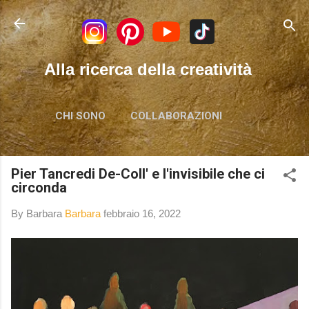
Passa ai contenuti principali
Alla ricerca della creatività
CHI SONO
COLLABORAZIONI
Pier Tancredi De-Coll' e l'invisibile che ci
circonda
By Barbara
Barbara
febbraio 16, 2022