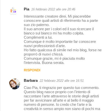
Pia
16 febbraio 2022 alle ore 20:46
C
Interessante creatore direi. Mi piacerebbe
o
conoscere quali artisti di riferimento ha a parte
suo zio paterno.
m
Il suo amore per i colori ed il suo ricercare il
m
bianco sul bianco mi ha molto colpita.
Complimenti a lui.
e
Comunque è molto importante far conoscere
nuovi professionisti d'arte.
n
Ho fatto qualcosa di simile nel mio blog, forse ne
t
proporrò di nuovi chissà.
Comunque grazie, mi è piaciuta molto
i
l'intervista. Buona serata.
RISPONDI
Barbara
22 febbraio 2022 alle ore 16:51
Ciao Pia, ti ringrazio per questo tuo commento.
Questo blog nasce proprio con l'intento di
raccontare l'arte attraverso le storie degli artisti
per far avvicinare all'arte e al bello il maggio
numero di persone. Io credo che l'arte e la
creatività in senso ampio non siano di pochi ma