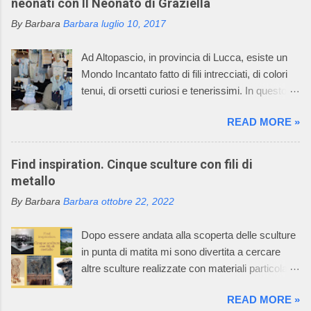
neonati con Il Neonato di Graziella
By Barbara
Barbara
luglio 10, 2017
Ad Altopascio, in provincia di Lucca, esiste un
Mondo Incantato fatto di fili intrecciati, di colori
tenui, di orsetti curiosi e tenerissimi. In questo
mondo incantato ci sono anche mani sapienti di
READ MORE »
artigiani, che lavorano i fili con la maglieria e con
l’uncinetto, creando dei deliziosi vestitini per
bambini. Questo mondo incantato è il sogno,
Find inspiration. Cinque sculture con fili di
avverato, della signora Graziella, che dal 1968
metallo
asseconda la sua passione per la maglieria e
By Barbara
Barbara
ottobre 22, 2022
per il mondo dei bambini. Oggi l’azienda della
signora Graziella, Il Neonato di Graziella , è
Dopo essere andata alla scoperta delle sculture
diventata leader nel settore “maglieria esterna
in punta di matita mi sono divertita a cercare
diminuita” e il suo mondo incantato ha
altre sculture realizzate con materiali particolari.
affascinato anche tutti i componenti della sua
Oggi vi racconto come un filo di metallo può
famiglia. La caratteristica della lavorazione dei
READ MORE »
diventare un'opera d'arte. Il mio racconto non
capi dell’azienda consiste nell’utilizzare