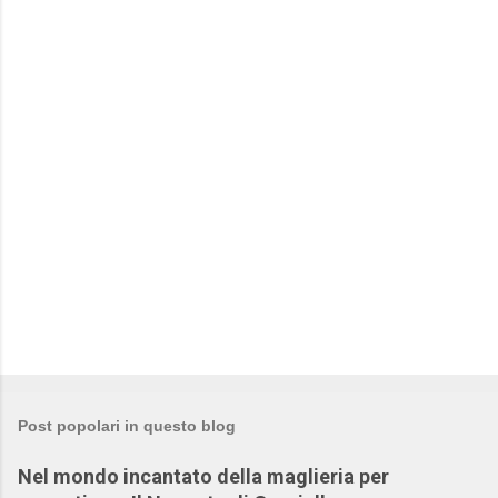
n
t
i
Post popolari in questo blog
Nel mondo incantato della maglieria per