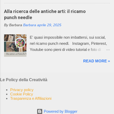
può non partire dalla materia prima: il metallo è
macchinari, che permettono di realizzare ogni
un elemento chimico caratterizzato da alto
Alla ricerca delle antiche arti: il ricamo
singolo pezzo del prodotto già nella taglia
potere riflettente, opacità alla luce, buona
punch needle
desiderata e non un rettangolo di maglia dal
conduttività termica ed elettrica, duttilità spesso
quale tagliare le varie parti per poi assemblarle.
By Barbara
Barbara
aprile 29, 2025
elevata. L’uso dei metalli, dalla produzione di
In questo Mondo Incantato è nata e cres...
oggetti di arte applicata alla creazione di opere
E' quasi impossibile non imbattersi, sui social,
aventi valore espressivo autonomo, è diffuso fin
nel ricamo punch needl. Instagram, Pinterest,
dalle civiltà più antiche. Le tecniche di
Youtube sono pieni di video tutorial e foto di
lavorazione sono elaborate in un lento processo,
ricami pazzeschi, bellissimi e, almeno così
che dalla più semplice lavorazione a freddo di
READ MORE »
sembra, facilissimi da realizzare. Oggi, la
lamine di metallo giunge alle tecniche di fusione,
bellezza e l'arte del punch needle, combinate
di notevole complessità esecutiva,
con la sua ricca storia di autosufficienza,
maggiormente impiegate, per la loro potenzialità
Le Policy della Creatività
creatività e slow craft, risuonano con una nuova
di espressione artistica, nella realizzazione di
generazione di ricamatrici. La rete è impazzita.
opere di scultura. Ho selezionato 5 opere, di
Privacy policy
I creativi di tutto il mondo stanno sperimentando
Cookie Policy
altrettanti artisti, che in qualche modo hann...
Trasparenza e Affiliazioni
le possibilità del punch needle, come hobby,
come attività o come arte realizzando cuscini,
arazzi, accessori e una varietà di altri oggetti in
Powered by Blogger