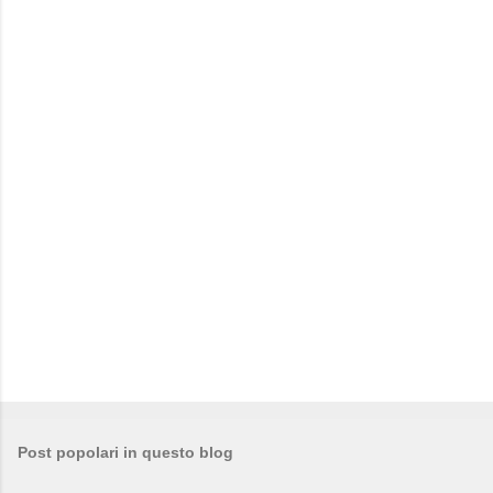
e
n
t
i
Post popolari in questo blog