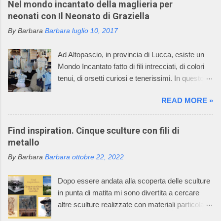
Nel mondo incantato della maglieria per
neonati con Il Neonato di Graziella
By Barbara
Barbara
luglio 10, 2017
Ad Altopascio, in provincia di Lucca, esiste un
Mondo Incantato fatto di fili intrecciati, di colori
tenui, di orsetti curiosi e tenerissimi. In questo
mondo incantato ci sono anche mani sapienti di
READ MORE »
artigiani, che lavorano i fili con la maglieria e con
l’uncinetto, creando dei deliziosi vestitini per
bambini. Questo mondo incantato è il sogno,
Find inspiration. Cinque sculture con fili di
avverato, della signora Graziella, che dal 1968
metallo
asseconda la sua passione per la maglieria e
By Barbara
Barbara
ottobre 22, 2022
per il mondo dei bambini. Oggi l’azienda della
signora Graziella, Il Neonato di Graziella , è
Dopo essere andata alla scoperta delle sculture
diventata leader nel settore “maglieria esterna
in punta di matita mi sono divertita a cercare
diminuita” e il suo mondo incantato ha
altre sculture realizzate con materiali particolari.
affascinato anche tutti i componenti della sua
Oggi vi racconto come un filo di metallo può
famiglia. La caratteristica della lavorazione dei