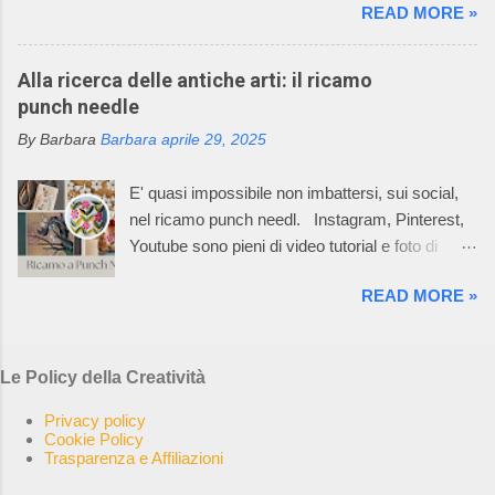
READ MORE »
diventare un'opera d'arte. Il mio racconto non
capi dell’azienda consiste nell’utilizzare
può non partire dalla materia prima: il metallo è
macchinari, che permettono di realizzare ogni
un elemento chimico caratterizzato da alto
Alla ricerca delle antiche arti: il ricamo
singolo pezzo del prodotto già nella taglia
potere riflettente, opacità alla luce, buona
punch needle
desiderata e non un rettangolo di maglia dal
conduttività termica ed elettrica, duttilità spesso
quale tagliare le varie parti per poi assemblarle.
By Barbara
Barbara
aprile 29, 2025
elevata. L’uso dei metalli, dalla produzione di
In questo Mondo Incantato è nata e cres...
oggetti di arte applicata alla creazione di opere
E' quasi impossibile non imbattersi, sui social,
aventi valore espressivo autonomo, è diffuso fin
nel ricamo punch needl. Instagram, Pinterest,
dalle civiltà più antiche. Le tecniche di
Youtube sono pieni di video tutorial e foto di
lavorazione sono elaborate in un lento processo,
ricami pazzeschi, bellissimi e, almeno così
che dalla più semplice lavorazione a freddo di
READ MORE »
sembra, facilissimi da realizzare. Oggi, la
lamine di metallo giunge alle tecniche di fusione,
bellezza e l'arte del punch needle, combinate
di notevole complessità esecutiva,
con la sua ricca storia di autosufficienza,
maggiormente impiegate, per la loro potenzialità
Le Policy della Creatività
creatività e slow craft, risuonano con una nuova
di espressione artistica, nella realizzazione di
generazione di ricamatrici. La rete è impazzita.
opere di scultura. Ho selezionato 5 opere, di
Privacy policy
I creativi di tutto il mondo stanno sperimentando
Cookie Policy
altrettanti artisti, che in qualche modo hann...
Trasparenza e Affiliazioni
le possibilità del punch needle, come hobby,
come attività o come arte realizzando cuscini,