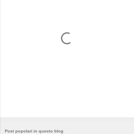
m
e
n
t
i
Post popolari in questo blog