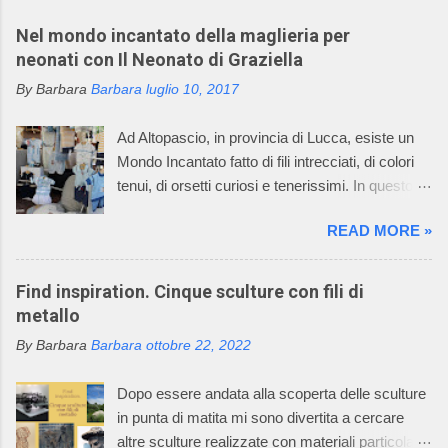
Nel mondo incantato della maglieria per
neonati con Il Neonato di Graziella
By Barbara
Barbara
luglio 10, 2017
Ad Altopascio, in provincia di Lucca, esiste un
Mondo Incantato fatto di fili intrecciati, di colori
tenui, di orsetti curiosi e tenerissimi. In questo
mondo incantato ci sono anche mani sapienti di
READ MORE »
artigiani, che lavorano i fili con la maglieria e con
l’uncinetto, creando dei deliziosi vestitini per
bambini. Questo mondo incantato è il sogno,
Find inspiration. Cinque sculture con fili di
avverato, della signora Graziella, che dal 1968
metallo
asseconda la sua passione per la maglieria e
By Barbara
Barbara
ottobre 22, 2022
per il mondo dei bambini. Oggi l’azienda della
signora Graziella, Il Neonato di Graziella , è
Dopo essere andata alla scoperta delle sculture
diventata leader nel settore “maglieria esterna
in punta di matita mi sono divertita a cercare
diminuita” e il suo mondo incantato ha
altre sculture realizzate con materiali particolari.