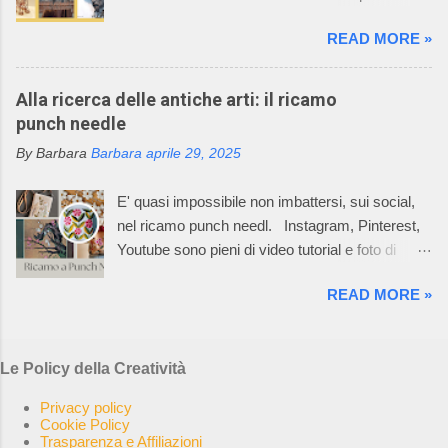
affascinato anche tutti i componenti della sua
Oggi vi racconto come un filo di metallo può
famiglia. La caratteristica della lavorazione dei
READ MORE »
diventare un'opera d'arte. Il mio racconto non
capi dell’azienda consiste nell’utilizzare
può non partire dalla materia prima: il metallo è
macchinari, che permettono di realizzare ogni
un elemento chimico caratterizzato da alto
Alla ricerca delle antiche arti: il ricamo
singolo pezzo del prodotto già nella taglia
potere riflettente, opacità alla luce, buona
punch needle
desiderata e non un rettangolo di maglia dal
conduttività termica ed elettrica, duttilità spesso
quale tagliare le varie parti per poi assemblarle.
By Barbara
Barbara
aprile 29, 2025
elevata. L’uso dei metalli, dalla produzione di
In questo Mondo Incantato è nata e cres...
oggetti di arte applicata alla creazione di opere
E' quasi impossibile non imbattersi, sui social,
aventi valore espressivo autonomo, è diffuso fin
nel ricamo punch needl. Instagram, Pinterest,
dalle civiltà più antiche. Le tecniche di
Youtube sono pieni di video tutorial e foto di
lavorazione sono elaborate in un lento processo,
ricami pazzeschi, bellissimi e, almeno così
che dalla più semplice lavorazione a freddo di
READ MORE »
sembra, facilissimi da realizzare. Oggi, la
lamine di metallo giunge alle tecniche di fusione,
bellezza e l'arte del punch needle, combinate
di notevole complessità esecutiva,
con la sua ricca storia di autosufficienza,
maggiormente impiegate, per la loro potenzialità
Le Policy della Creatività
creatività e slow craft, risuonano con una nuova
di espressione artistica, nella realizzazione di
generazione di ricamatrici. La rete è impazzita.
opere di scultura. Ho selezionato 5 opere, di
Privacy policy
I creativi di tutto il mondo stanno sperimentando
Cookie Policy
altrettanti artisti, che in qualche modo hann...
Trasparenza e Affiliazioni
le possibilità del punch needle, come hobby,