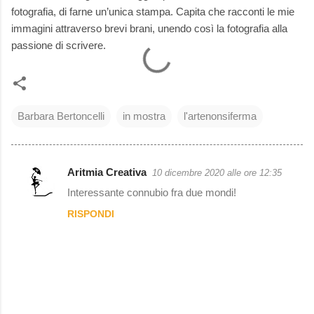
fotografia, di farne un’unica stampa. Capita che racconti le mie
immagini attraverso brevi brani, unendo così la fotografia alla
passione di scrivere.
Barbara Bertoncelli
in mostra
l'artenonsiferma
Aritmia Creativa
10 dicembre 2020 alle ore 12:35
C
Interessante connubio fra due mondi!
o
RISPONDI
m
m
e
n
t