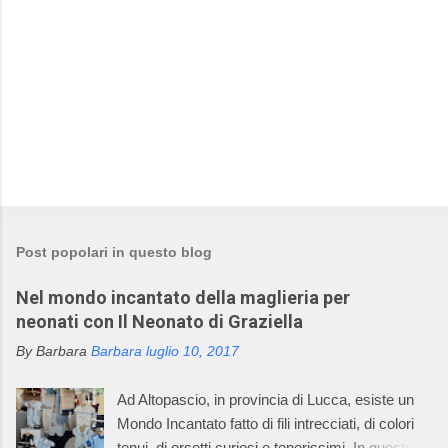
i
P
o
s
t
Post popolari in questo blog
a
u
Nel mondo incantato della maglieria per
n
c
neonati con Il Neonato di Graziella
o
m
By Barbara
Barbara
luglio 10, 2017
m
e
Ad Altopascio, in provincia di Lucca, esiste un
n
t
Mondo Incantato fatto di fili intrecciati, di colori
o
tenui, di orsetti curiosi e tenerissimi. In questo