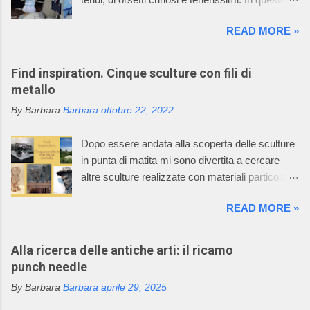
mondo incantato ci sono anche mani sapienti di
READ MORE »
artigiani, che lavorano i fili con la maglieria e con
l’uncinetto, creando dei deliziosi vestitini per
bambini. Questo mondo incantato è il sogno,
Find inspiration. Cinque sculture con fili di
avverato, della signora Graziella, che dal 1968
metallo
asseconda la sua passione per la maglieria e
By Barbara
Barbara
ottobre 22, 2022
per il mondo dei bambini. Oggi l’azienda della
signora Graziella, Il Neonato di Graziella , è
Dopo essere andata alla scoperta delle sculture
diventata leader nel settore “maglieria esterna
in punta di matita mi sono divertita a cercare
diminuita” e il suo mondo incantato ha
altre sculture realizzate con materiali particolari.
affascinato anche tutti i componenti della sua
Oggi vi racconto come un filo di metallo può
famiglia. La caratteristica della lavorazione dei
READ MORE »
diventare un'opera d'arte. Il mio racconto non
capi dell’azienda consiste nell’utilizzare
può non partire dalla materia prima: il metallo è
macchinari, che permettono di realizzare ogni
un elemento chimico caratterizzato da alto
Alla ricerca delle antiche arti: il ricamo
singolo pezzo del prodotto già nella taglia
potere riflettente, opacità alla luce, buona
punch needle
desiderata e non un rettangolo di maglia dal
conduttività termica ed elettrica, duttilità spesso
quale tagliare le varie parti per poi assemblarle.
By Barbara
Barbara
aprile 29, 2025
elevata. L’uso dei metalli, dalla produzione di
In questo Mondo Incantato è nata e cres...
oggetti di arte applicata alla creazione di opere