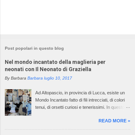
P
o
s
t
Post popolari in questo blog
a
u
Nel mondo incantato della maglieria per
n
c
neonati con Il Neonato di Graziella
o
m
By Barbara
Barbara
luglio 10, 2017
m
e
Ad Altopascio, in provincia di Lucca, esiste un
n
t
Mondo Incantato fatto di fili intrecciati, di colori
o
tenui, di orsetti curiosi e tenerissimi. In questo
mondo incantato ci sono anche mani sapienti di
READ MORE »
artigiani, che lavorano i fili con la maglieria e con
l’uncinetto, creando dei deliziosi vestitini per