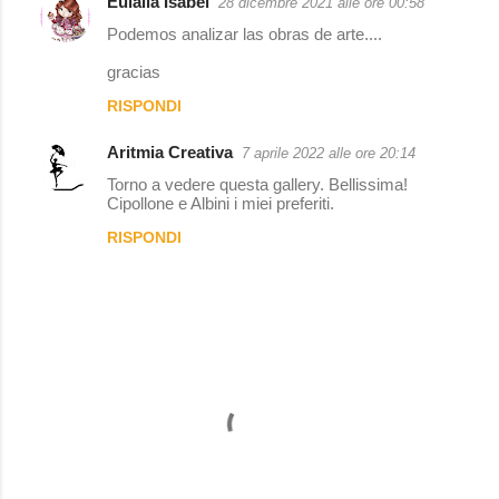
Eulalia Isabel
28 dicembre 2021 alle ore 00:58
C
Podemos analizar las obras de arte....
o
gracias
m
RISPONDI
m
e
Aritmia Creativa
7 aprile 2022 alle ore 20:14
n
Torno a vedere questa gallery. Bellissima!
t
Cipollone e Albini i miei preferiti.
i
RISPONDI