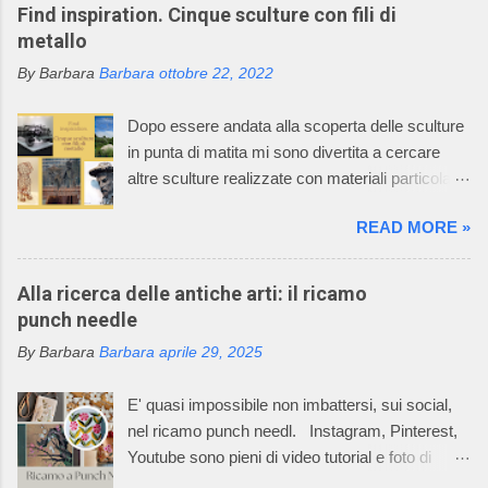
bambini. Questo mondo incantato è il sogno,
Find inspiration. Cinque sculture con fili di
avverato, della signora Graziella, che dal 1968
metallo
asseconda la sua passione per la maglieria e
By Barbara
Barbara
ottobre 22, 2022
per il mondo dei bambini. Oggi l’azienda della
signora Graziella, Il Neonato di Graziella , è
Dopo essere andata alla scoperta delle sculture
diventata leader nel settore “maglieria esterna
in punta di matita mi sono divertita a cercare
diminuita” e il suo mondo incantato ha
altre sculture realizzate con materiali particolari.
affascinato anche tutti i componenti della sua
Oggi vi racconto come un filo di metallo può
famiglia. La caratteristica della lavorazione dei
READ MORE »
diventare un'opera d'arte. Il mio racconto non
capi dell’azienda consiste nell’utilizzare
può non partire dalla materia prima: il metallo è
macchinari, che permettono di realizzare ogni
un elemento chimico caratterizzato da alto
Alla ricerca delle antiche arti: il ricamo
singolo pezzo del prodotto già nella taglia
potere riflettente, opacità alla luce, buona
punch needle
desiderata e non un rettangolo di maglia dal
conduttività termica ed elettrica, duttilità spesso
quale tagliare le varie parti per poi assemblarle.
By Barbara
Barbara
aprile 29, 2025
elevata. L’uso dei metalli, dalla produzione di
In questo Mondo Incantato è nata e cres...
oggetti di arte applicata alla creazione di opere
E' quasi impossibile non imbattersi, sui social,
aventi valore espressivo autonomo, è diffuso fin
nel ricamo punch needl. Instagram, Pinterest,
dalle civiltà più antiche. Le tecniche di
Youtube sono pieni di video tutorial e foto di
lavorazione sono elaborate in un lento processo,
ricami pazzeschi, bellissimi e, almeno così