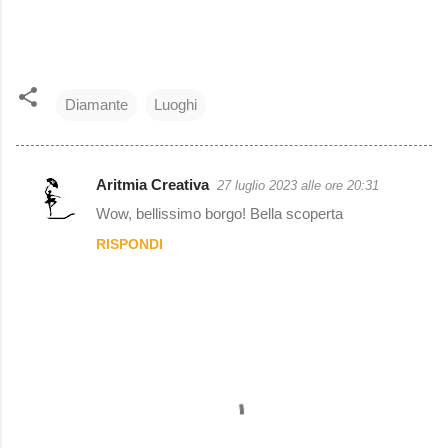
Diamante
Luoghi
Aritmia Creativa
27 luglio 2023 alle ore 20:31
C
Wow, bellissimo borgo! Bella scoperta
o
RISPONDI
m
m
e
n
t
i