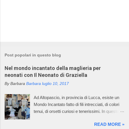
P
o
s
t
Post popolari in questo blog
a
u
Nel mondo incantato della maglieria per
n
c
neonati con Il Neonato di Graziella
o
m
By Barbara
Barbara
luglio 10, 2017
m
e
Ad Altopascio, in provincia di Lucca, esiste un
n
t
Mondo Incantato fatto di fili intrecciati, di colori
o
tenui, di orsetti curiosi e tenerissimi. In questo
mondo incantato ci sono anche mani sapienti di
READ MORE »
artigiani, che lavorano i fili con la maglieria e con