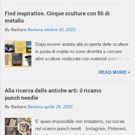
l’uncinetto, creando dei deliziosi vestitini per
bambini. Questo mondo incantato è il sogno,
Find inspiration. Cinque sculture con fili di
avverato, della signora Graziella, che dal 1968
metallo
asseconda la sua passione per la maglieria e
By Barbara
Barbara
ottobre 22, 2022
per il mondo dei bambini. Oggi l’azienda della
signora Graziella, Il Neonato di Graziella , è
Dopo essere andata alla scoperta delle sculture
diventata leader nel settore “maglieria esterna
in punta di matita mi sono divertita a cercare
diminuita” e il suo mondo incantato ha
altre sculture realizzate con materiali particolari.
affascinato anche tutti i componenti della sua
Oggi vi racconto come un filo di metallo può
famiglia. La caratteristica della lavorazione dei
READ MORE »
diventare un'opera d'arte. Il mio racconto non
capi dell’azienda consiste nell’utilizzare
può non partire dalla materia prima: il metallo è
macchinari, che permettono di realizzare ogni
un elemento chimico caratterizzato da alto
Alla ricerca delle antiche arti: il ricamo
singolo pezzo del prodotto già nella taglia
potere riflettente, opacità alla luce, buona
punch needle
desiderata e non un rettangolo di maglia dal
conduttività termica ed elettrica, duttilità spesso
quale tagliare le varie parti per poi assemblarle.
By Barbara
Barbara
aprile 29, 2025
elevata. L’uso dei metalli, dalla produzione di
In questo Mondo Incantato è nata e cres...
oggetti di arte applicata alla creazione di opere
E' quasi impossibile non imbattersi, sui social,
aventi valore espressivo autonomo, è diffuso fin
nel ricamo punch needl. Instagram, Pinterest,
dalle civiltà più antiche. Le tecniche di