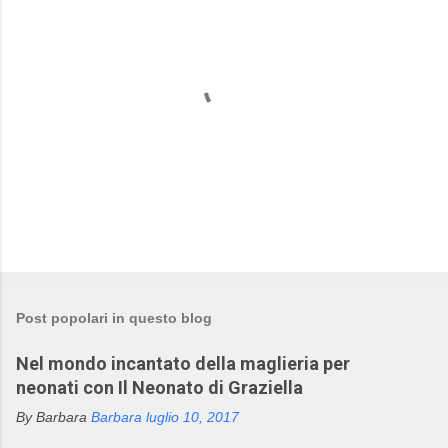
P
o
s
t
Post popolari in questo blog
a
u
Nel mondo incantato della maglieria per
n
c
neonati con Il Neonato di Graziella
o
m
By Barbara
Barbara
luglio 10, 2017
m