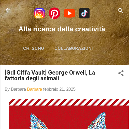
Passa ai contenuti principali
Alla ricerca della creatività
CHI SONO
COLLABORAZIONI
[Gdl Ciffa Vault] George Orwell, La
fattoria degli animali
By Barbara
Barbara
febbraio 21, 2025