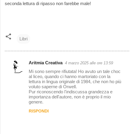
seconda lettura di ripasso non farebbe male!
Libri
Aritmia Creativa
4 marzo 2025 alle ore 13:59
C
Mi sono sempre rifiutata! Ho avuto un tale choc
o
al liceo, quando ci hanno martoriato con la
lettura in lingua originale di 1984, che non ho più
m
voluto saperne di Orwell.
m
Pur riconoscendo l'indiscussa grandezza e
importanza dell'autore, non è proprio il mio
e
genere.
n
RISPONDI
t
i