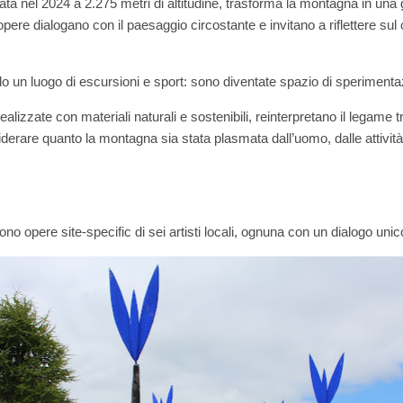
ta nel 2024 a 2.275 metri di altitudine, trasforma la montagna in una gal
opere dialogano con il paesaggio circostante e invitano a riflettere su
o un luogo di escursioni e sport: sono diventate spazio di sperimenta
, realizzate con materiali naturali e sostenibili, reinterpretano il legam
siderare quanto la montagna sia stata plasmata dall’uomo, dalle attività 
 sono opere site-specific di sei artisti locali, ognuna con un dialogo uni