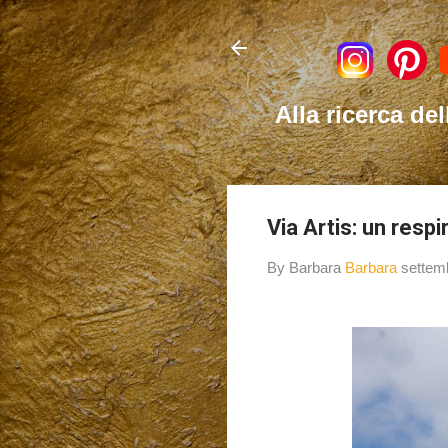
Alla ricerca del
Via Artis: un respi
By Barbara
Barbara
settem