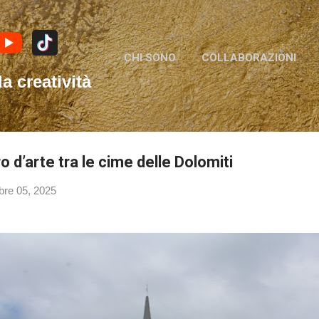
Passa ai contenuti principali
CHI SONO
COLLABORAZIONI
la creatività
ro d’arte tra le cime delle Dolomiti
bre 05, 2025