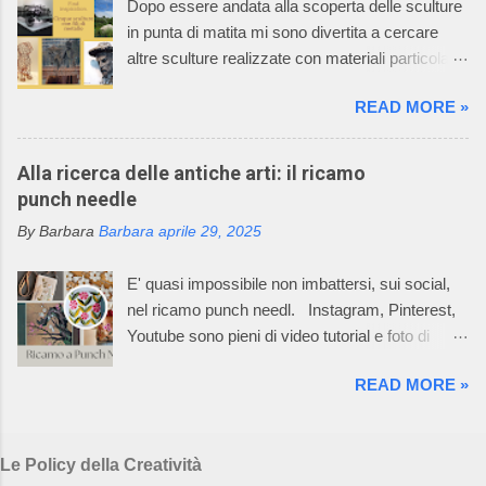
Dopo essere andata alla scoperta delle sculture
diventata leader nel settore “maglieria esterna
in punta di matita mi sono divertita a cercare
diminuita” e il suo mondo incantato ha
altre sculture realizzate con materiali particolari.
affascinato anche tutti i componenti della sua
Oggi vi racconto come un filo di metallo può
famiglia. La caratteristica della lavorazione dei
READ MORE »
diventare un'opera d'arte. Il mio racconto non
capi dell’azienda consiste nell’utilizzare
può non partire dalla materia prima: il metallo è
macchinari, che permettono di realizzare ogni
un elemento chimico caratterizzato da alto
Alla ricerca delle antiche arti: il ricamo
singolo pezzo del prodotto già nella taglia
potere riflettente, opacità alla luce, buona
punch needle
desiderata e non un rettangolo di maglia dal
conduttività termica ed elettrica, duttilità spesso
quale tagliare le varie parti per poi assemblarle.
By Barbara
Barbara
aprile 29, 2025
elevata. L’uso dei metalli, dalla produzione di
In questo Mondo Incantato è nata e cres...
oggetti di arte applicata alla creazione di opere
E' quasi impossibile non imbattersi, sui social,
aventi valore espressivo autonomo, è diffuso fin
nel ricamo punch needl. Instagram, Pinterest,
dalle civiltà più antiche. Le tecniche di
Youtube sono pieni di video tutorial e foto di
lavorazione sono elaborate in un lento processo,
ricami pazzeschi, bellissimi e, almeno così
che dalla più semplice lavorazione a freddo di
READ MORE »
sembra, facilissimi da realizzare. Oggi, la
lamine di metallo giunge alle tecniche di fusione,
bellezza e l'arte del punch needle, combinate
di notevole complessità esecutiva,
con la sua ricca storia di autosufficienza,
maggiormente impiegate, per la loro potenzialità
Le Policy della Creatività
creatività e slow craft, risuonano con una nuova
di espressione artistica, nella realizzazione di