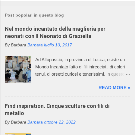
Post popolari in questo blog
Nel mondo incantato della maglieria per
neonati con Il Neonato di Graziella
By Barbara
Barbara
luglio 10, 2017
Ad Altopascio, in provincia di Lucca, esiste un
Mondo Incantato fatto di fili intrecciati, di colori
tenui, di orsetti curiosi e tenerissimi. In questo
mondo incantato ci sono anche mani sapienti di
READ MORE »
artigiani, che lavorano i fili con la maglieria e con
l’uncinetto, creando dei deliziosi vestitini per
bambini. Questo mondo incantato è il sogno,
Find inspiration. Cinque sculture con fili di
avverato, della signora Graziella, che dal 1968
metallo
asseconda la sua passione per la maglieria e
By Barbara
Barbara
ottobre 22, 2022
per il mondo dei bambini. Oggi l’azienda della
signora Graziella, Il Neonato di Graziella , è